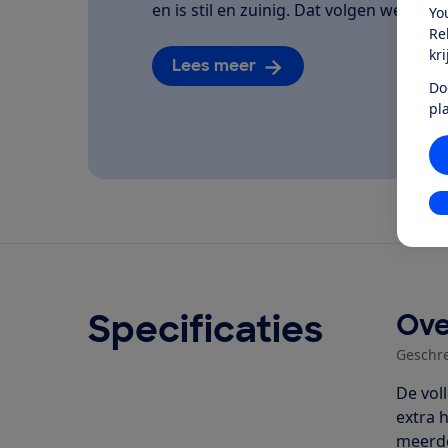
en is stil en zuinig. Dat volgen we van he
Yo
Re
kr
Lees meer
Do
pl
In
Specificaties
Ove
Geschr
De vol
extra 
meerde