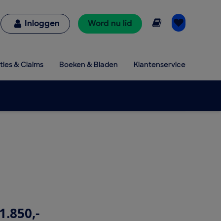
Online lezen
Inloggen
Word nu lid
ties & Claims
Boeken & Bladen
Klantenservice
1.850,-