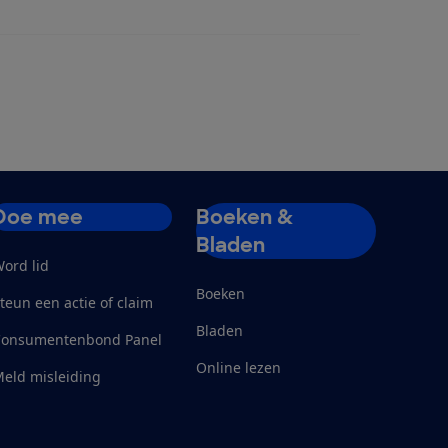
Doe mee
Boeken &
Bladen
ord lid
Boeken
teun een actie of claim
Bladen
Consumentenbond Panel
Online lezen
eld misleiding