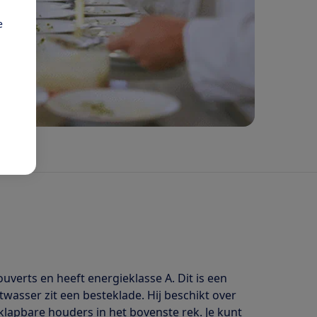
e
verts en heeft energieklasse A. Dit is een
twasser zit een besteklade. Hij beschikt over
lapbare houders in het bovenste rek. Je kunt