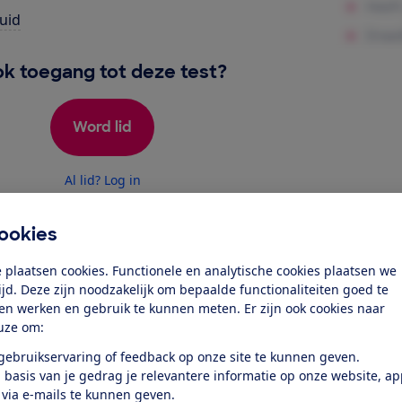
uid
k toegang tot deze test?
Word lid
Al lid? Log in
ookies
 plaatsen cookies. Functionele en analytische cookies plaatsen we
tijd. Deze zijn noodzakelijk om bepaalde functionaliteiten goed te
ten werken en gebruik te kunnen meten. Er zijn ook cookies naar
uze om:
test
 gebruikservaring of feedback op onze site te kunnen geven.
 basis van je gedrag je relevantere informatie op onze website, a
den en schalen schoon en droog,
 via e-mails te kunnen geven.