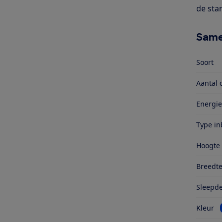
de sta
Same
Soort
Aantal 
Energie
Type i
Hoogte
Breedt
Sleepd
Kleur