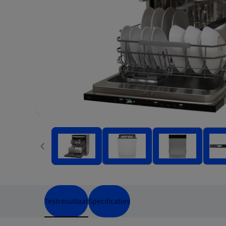
Testresultaat
Specificaties