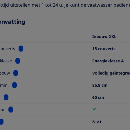
rttijd uitstellen met 1 tot 24 u. Je kunt de vaatwasser bedi
nvatting
Inbouw XXL
Bekijk informatie voor Aantal couverts
couverts
15 couverts
Bekijk informatie voor Energieklasse
klasse
Energieklasse A
Bekijk informatie voor Type inbouw
nbouw
Volledig geïntegre
Bekijk informatie voor Hoogte min.
 min.
86,8 cm
Bekijk informatie voor Breedte
e
60 cm
Bekijk informatie voor Sleepdeur
eur
Bekijk informatie voor Kleur
N.v.t.