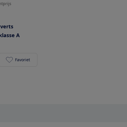
htprijs
uverts
klasse A
Favoriet
AEG GI8700X2TN toevoegen aan je favorieten