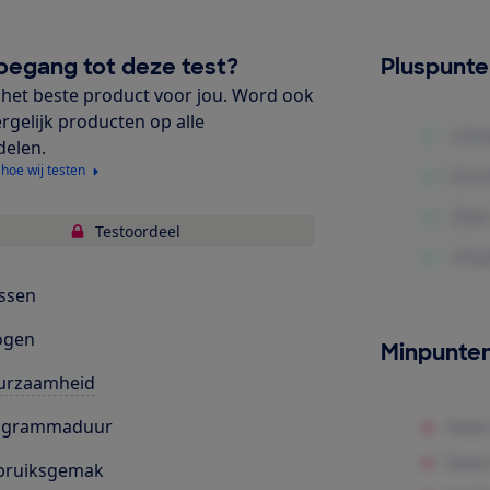
oegang tot deze test?
Pluspunt
het beste product voor jou. Word ook
ergelijk producten op alle
delen.
 hoe wij testen
Testoordeel
ssen
ogen
Minpunte
urzaamheid
ogrammaduur
bruiksgemak