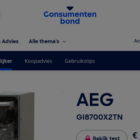
Homepage van de Consumentenbond
h Advies
Alle thema's
Ac
ijker
Koopadvies
Gebruikstips
AEG
GI8700X2TN
€ 
Bekijk test