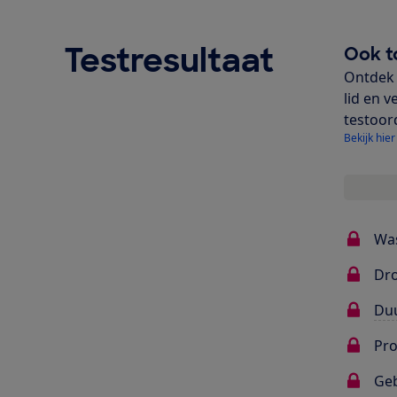
Testresultaat
Ook t
Ontdek 
lid en v
testoor
Bekijk hier
Wa
Dr
Du
Pr
Ge