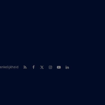
RSS-feed nieuws
Facebook
Twitter
Instagram
Youtube
LinkedIn
ankelijkheid