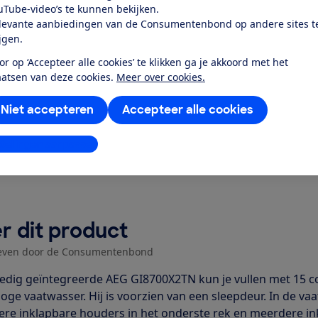
el dichtbij...
uTube-video’s te kunnen bekijken.
levante aanbiedingen van de Consumentenbond op andere sites t
ijgen.
or op ‘Accepteer alle cookies’ te klikken ga je akkoord met het
aatsen van deze cookies.
Meer over cookies.
Niet accepteren
Accepteer alle cookies
stellingen aanpassen
r dit product
even door de Consumentenbond
ledig geïntegreerde AEG GI8700X2TN kun je vullen met 15 cou
hoge vaatwasser. Hij is voorzien van een sleepdeur. In de vaa
re inklapbare houders in het onderste rek en meerdere ink