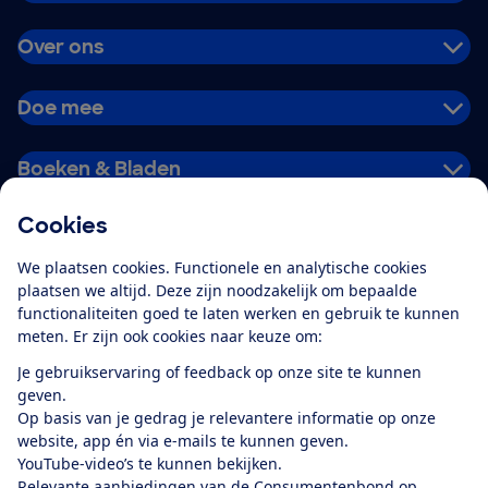
Over ons
Doe mee
Boeken & Bladen
Cookies
Download de app
We plaatsen cookies. Functionele en analytische cookies
plaatsen we altijd. Deze zijn noodzakelijk om bepaalde
functionaliteiten goed te laten werken en gebruik te kunnen
meten. Er zijn ook cookies naar keuze om:
Alles over de
Consumentenbond-
Je gebruikservaring of feedback op onze site te kunnen
app
geven.
Op basis van je gedrag je relevantere informatie op onze
website, app én via e-mails te kunnen geven.
Algemene Voorwaarden
Privacyverklaring
YouTube-video’s te kunnen bekijken.
Cookiebeleid
Privacyvoorkeuren
Wijzigen & opzeggen
Relevante aanbiedingen van de Consumentenbond op