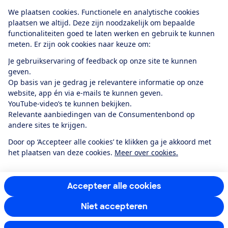
Download de app
We plaatsen cookies. Functionele en analytische cookies
plaatsen we altijd. Deze zijn noodzakelijk om bepaalde
functionaliteiten goed te laten werken en gebruik te kunnen
meten. Er zijn ook cookies naar keuze om:
Alles over de
Consumentenbond-
Je gebruikservaring of feedback op onze site te kunnen
app
geven.
Op basis van je gedrag je relevantere informatie op onze
website, app én via e-mails te kunnen geven.
Algemene Voorwaarden
Privacyverklaring
YouTube-video’s te kunnen bekijken.
Cookiebeleid
Privacyvoorkeuren
Wijzigen & opzeggen
Relevante aanbiedingen van de Consumentenbond op
Toegankelijkheid
andere sites te krijgen.
RSS-feed nieuws
Facebook
Twitter
Instagram
Youtube
LinkedIn
Door op ‘Accepteer alle cookies’ te klikken ga je akkoord met
het plaatsen van deze cookies.
Meer over cookies.
12.901
consumenten
beoordelen de Consumentenbond
met gemiddeld
een
8,4
Accepteer alle cookies
Niet accepteren
Instellingen aanpassen