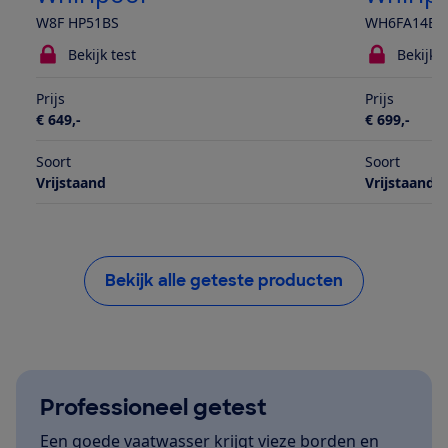
W8F HP51BS
WH6FA14BN
Bekijk test
Bekijk t
Prijs
Prijs
€ 649,-
€ 699,-
Soort
Soort
Vrijstaand
Vrijstaand
Bekijk alle geteste producten
Professioneel getest
Een goede vaatwasser krijgt vieze borden en