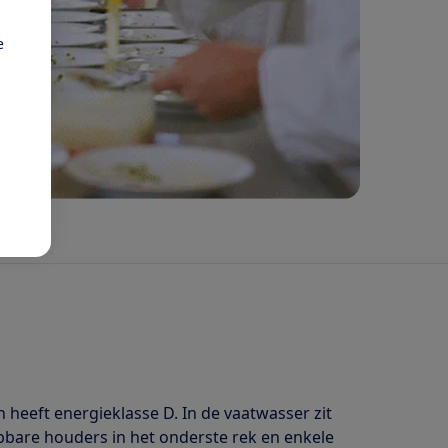
e
 heeft energieklasse D. In de vaatwasser zit
lapbare houders in het onderste rek en enkele