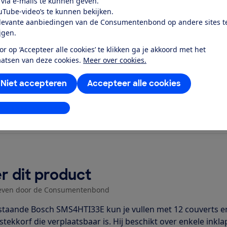
 via e-mails te kunnen geven.
den en schalen schoon en droog,
uTube-video’s te kunnen bekijken.
el dichtbij...
levante aanbiedingen van de Consumentenbond op andere sites t
ijgen.
or op ‘Accepteer alle cookies’ te klikken ga je akkoord met het
aatsen van deze cookies.
Meer over cookies.
Niet accepteren
Accepteer alle cookies
stellingen aanpassen
r dit product
even door de Consumentenbond
jstaande Bosch SMS4HTI33E kun je vullen met 12 couverts en
stekkorf die verplaatsbaar is. Hij beschikt over enkele ink