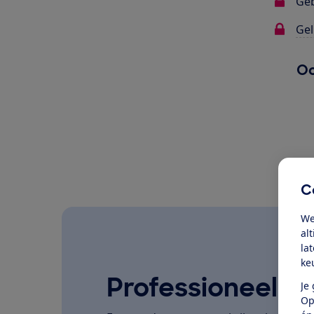
Ge
Gel
Oo
C
We
al
la
ke
Professioneel ge
Je
Op