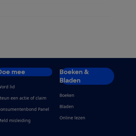
Doe mee
Boeken &
Bladen
ord lid
Boeken
teun een actie of claim
Bladen
Consumentenbond Panel
Online lezen
eld misleiding