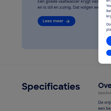
én
Een goede vaatwasser krijgt vieze bor
Yo
en is stil en zuinig. Dat volgen we van he
Re
kr
Lees meer
Do
pl
In
Specificaties
Ove
Geschr
De vri
een be