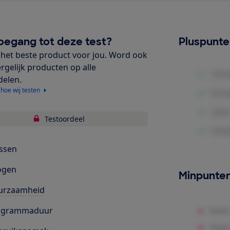
oegang tot deze test?
Pluspunt
het beste product voor jou. Word ook
ergelijk producten op alle
delen.
 hoe wij testen
Testoordeel
ssen
ogen
Minpunte
urzaamheid
ogrammaduur