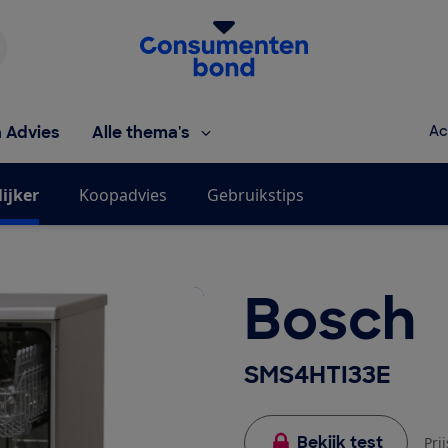
Homepage van de Consumentenbond
h Advies
Alle thema's
Ac
ijker
Koopadvies
Gebruikstips
Bosch
SMS4HTI33E
Bekijk test
Pri