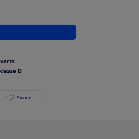
uverts
klasse D
Favoriet
Bosch SMS4HTI33E toevoegen aan je favorieten