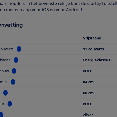
are houders in het bovenste rek. Je kunt de starttijd uitstel
en met een app voor iOS en voor Android.
nvatting
Vrijstaand
Bekijk informatie voor Aantal couverts
couverts
12 couverts
Bekijk informatie voor Energieklasse
klasse
Energieklasse D
Bekijk informatie voor Type inbouw
nbouw
N.v.t.
Bekijk informatie voor Hoogte min.
 min.
84 cm
Bekijk informatie voor Breedte
e
60 cm
Bekijk informatie voor Sleepdeur
eur
N.v.t.
Bekijk informatie voor Kleur
Zilver