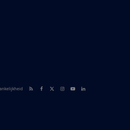
RSS-feed nieuws
Facebook
Twitter
Instagram
Youtube
LinkedIn
ankelijkheid