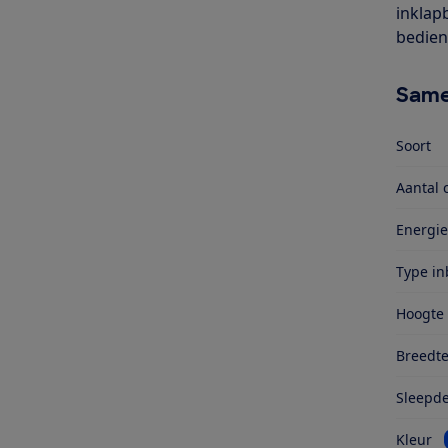
inklapb
bedien
Same
Soort
Aantal 
Energie
Type i
Hoogte
Breedt
Sleepd
Kleur