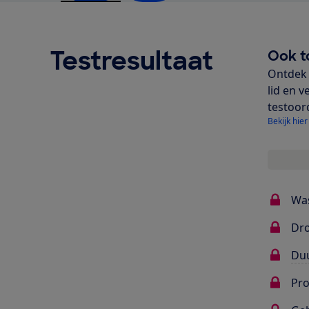
Testresultaat
Ook t
Ontdek 
lid en v
testoor
Bekijk hier
Wa
Dr
Du
Pr