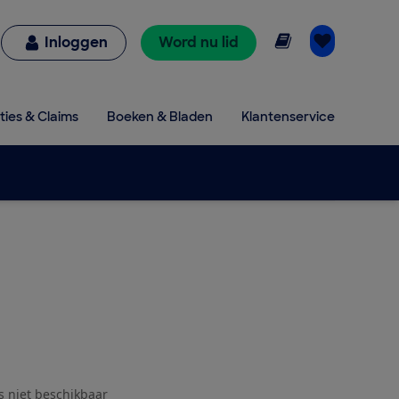
Online lezen
Inloggen
Word nu lid
ties & Claims
Boeken & Bladen
Klantenservice
js niet beschikbaar