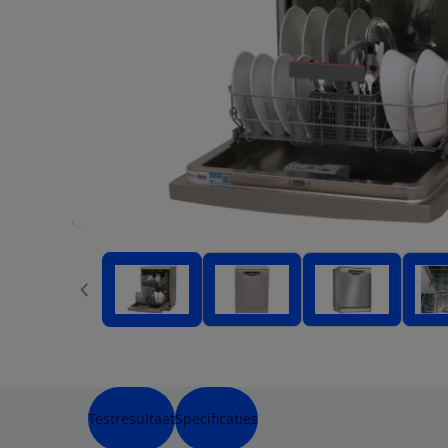
Testresultaat
Specificaties