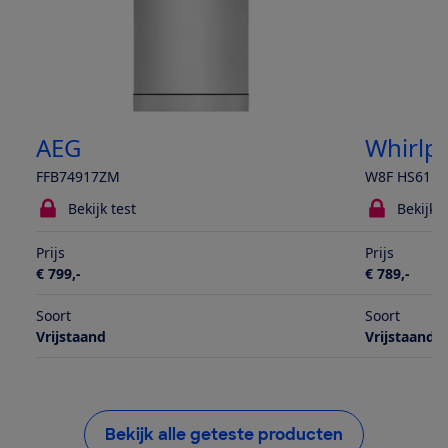
AEG
Whirlp
FFB74917ZM
W8F HS61B
Bekijk test
Bekijk t
Prijs
Prijs
€ 799,-
€ 789,-
Soort
Soort
Vrijstaand
Vrijstaand
Bekijk alle geteste producten