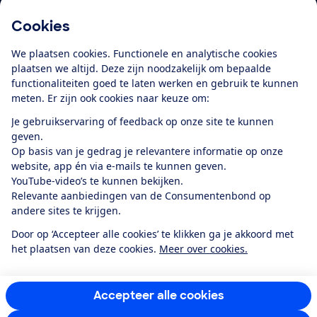
Cookies
Download de app
We plaatsen cookies. Functionele en analytische cookies
plaatsen we altijd. Deze zijn noodzakelijk om bepaalde
functionaliteiten goed te laten werken en gebruik te kunnen
meten. Er zijn ook cookies naar keuze om:
Alles over de
Consumentenbond-
Je gebruikservaring of feedback op onze site te kunnen
app
geven.
Op basis van je gedrag je relevantere informatie op onze
website, app én via e-mails te kunnen geven.
Algemene Voorwaarden
Privacyverklaring
YouTube-video’s te kunnen bekijken.
Cookiebeleid
Privacyvoorkeuren
Wijzigen & opzeggen
Relevante aanbiedingen van de Consumentenbond op
Toegankelijkheid
andere sites te krijgen.
RSS-feed nieuws
Facebook
Twitter
Instagram
Youtube
LinkedIn
Door op ‘Accepteer alle cookies’ te klikken ga je akkoord met
het plaatsen van deze cookies.
Meer over cookies.
12.901
consumenten
beoordelen de Consumentenbond
met gemiddeld
een
8,4
Accepteer alle cookies