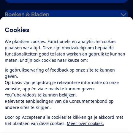
Boeken & Bladen
Cookies
Download de app
We plaatsen cookies. Functionele en analytische cookies
plaatsen we altijd. Deze zijn noodzakelijk om bepaalde
functionaliteiten goed te laten werken en gebruik te kunnen
meten. Er zijn ook cookies naar keuze om:
Alles over de
Consumentenbond-
Je gebruikservaring of feedback op onze site te kunnen
app
geven.
Op basis van je gedrag je relevantere informatie op onze
website, app én via e-mails te kunnen geven.
Algemene Voorwaarden
Privacyverklaring
YouTube-video’s te kunnen bekijken.
Cookiebeleid
Privacyvoorkeuren
Wijzigen & opzeggen
Relevante aanbiedingen van de Consumentenbond op
Toegankelijkheid
andere sites te krijgen.
RSS-feed nieuws
Facebook
Twitter
Instagram
Youtube
LinkedIn
Door op ‘Accepteer alle cookies’ te klikken ga je akkoord met
het plaatsen van deze cookies.
Meer over cookies.
12.901
consumenten
beoordelen de Consumentenbond
met gemiddeld
een
8,4