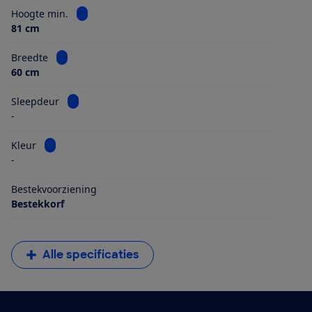
Bekijk informatie voor Hoogte min.
Hoogte min.
81 cm
Bekijk informatie voor Breedte
Breedte
60 cm
Bekijk informatie voor Sleepdeur
Sleepdeur
-
Bekijk informatie voor Kleur
Kleur
-
Bestekvoorziening
Bestekkorf
Alle specificaties