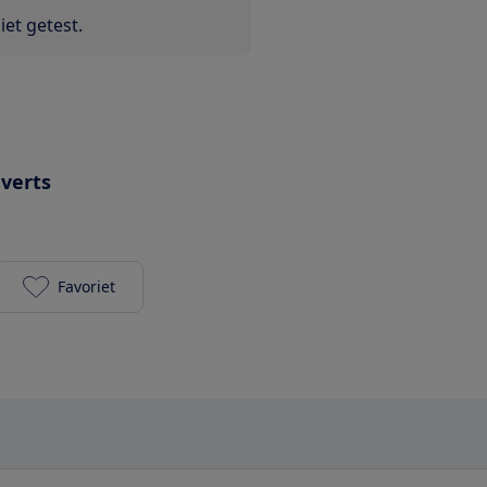
et getest.
uverts
Favoriet
Zanussi ZDT13001 FA toevoegen aan je favorieten