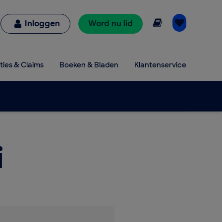
Online lezen
Inloggen
Word nu lid
ties & Claims
Boeken & Bladen
Klantenservice
i