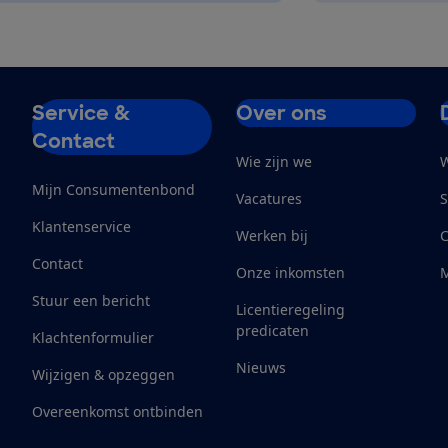
Service &
Over ons
Contact
Wie zijn we
W
Mijn Consumentenbond
Vacatures
S
Klantenservice
Werken bij
Contact
Onze inkomsten
M
Stuur een bericht
Licentieregeling
predicaten
Klachtenformulier
Nieuws
Wijzigen & opzeggen
Overeenkomst ontbinden