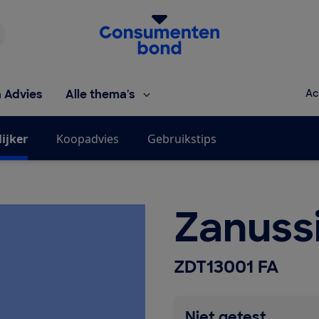
Homepage van de Consumentenbond
h Advies
Alle thema's
Ac
ijker
Koopadvies
Gebruikstips
Zanuss
ZDT13001 FA
Niet getest