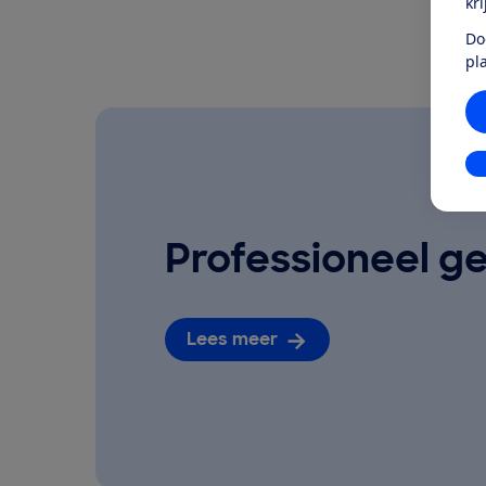
kr
Do
pl
In
Professioneel ge
Lees meer