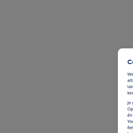
C
We
al
la
ke
Je
Op
én
Yo
Re