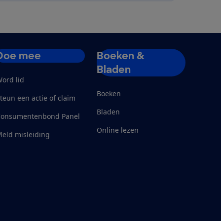
Doe mee
Boeken &
Bladen
ord lid
Boeken
teun een actie of claim
Bladen
Consumentenbond Panel
Online lezen
eld misleiding