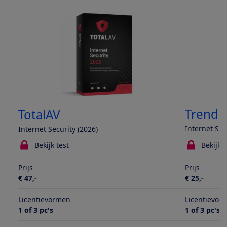
Trend 
TotalAV
Internet Sec
Internet Security (2026)
Bekijk test
Bekijk t
Prijs
Prijs
€ 47,-
€ 25,-
Licentievormen
Licentievor
1 of 3 pc's
1 of 3 pc's