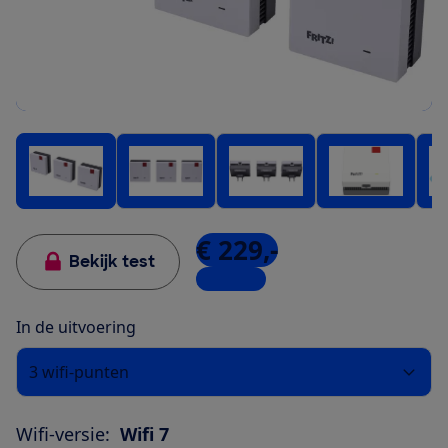
€ 229,-
Bekijk test
5 winkels
In de uitvoering
3 wifi-punten
Wifi-versie:
Wifi 7