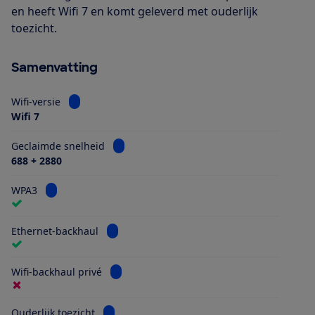
en heeft Wifi 7 en komt geleverd met ouderlijk
toezicht.
Samenvatting
Bekijk informatie voor Wifi-versie
Wifi-versie
Wifi 7
Bekijk informatie voor Geclaimde snelheid
Geclaimde snelheid
688 + 2880
Bekijk informatie voor WPA3
WPA3
Bekijk informatie voor Ethernet-backhaul
Ethernet-backhaul
Bekijk informatie voor Wifi-backhaul privé
Wifi-backhaul privé
Bekijk informatie voor Ouderlijk toezicht
Ouderlijk toezicht