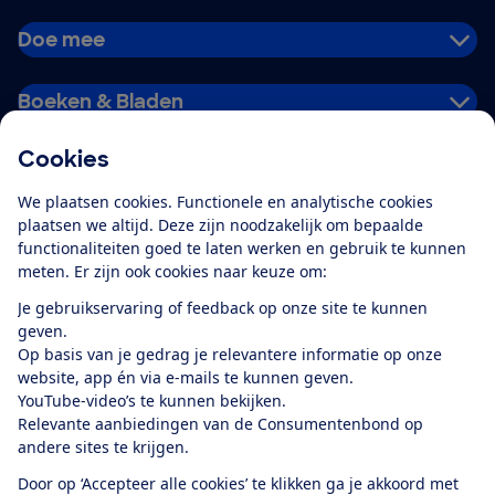
Doe mee
Boeken & Bladen
Cookies
Download de app
We plaatsen cookies. Functionele en analytische cookies
plaatsen we altijd. Deze zijn noodzakelijk om bepaalde
functionaliteiten goed te laten werken en gebruik te kunnen
meten. Er zijn ook cookies naar keuze om:
Alles over de
Consumentenbond-
Je gebruikservaring of feedback op onze site te kunnen
app
geven.
Op basis van je gedrag je relevantere informatie op onze
website, app én via e-mails te kunnen geven.
Algemene Voorwaarden
Privacyverklaring
YouTube-video’s te kunnen bekijken.
Cookiebeleid
Privacyvoorkeuren
Wijzigen & opzeggen
Relevante aanbiedingen van de Consumentenbond op
Toegankelijkheid
andere sites te krijgen.
RSS-feed nieuws
Facebook
Twitter
Instagram
Youtube
LinkedIn
Door op ‘Accepteer alle cookies’ te klikken ga je akkoord met