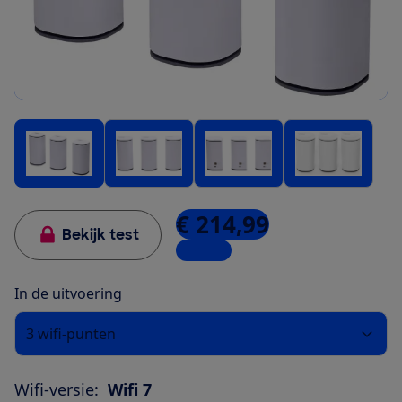
€ 214,99
Bekijk test
1 winkel
In de uitvoering
3 wifi-punten
Wifi-versie:
Wifi 7