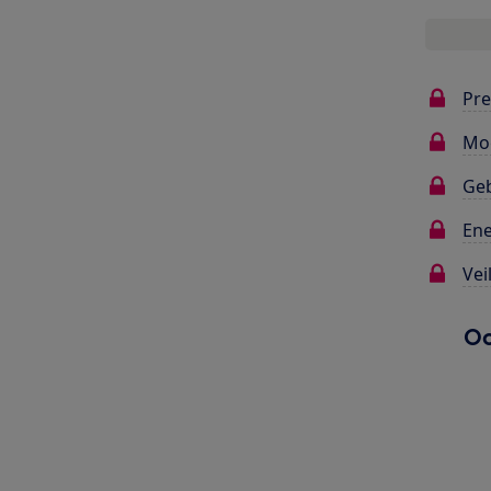
Pre
Mo
Ge
Ene
Vei
Oo