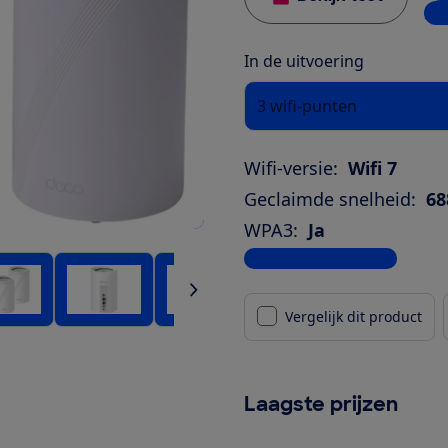
2 w
In de uitvoering
3 wifi-punten
Wifi-versie:
Wifi 7
Geclaimde snelheid:
68
WPA3:
Ja
Bekijk alle specificaties
Vergelijk dit product
Laagste prijzen