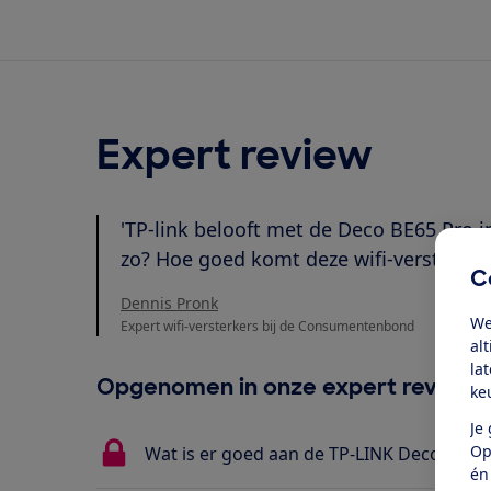
Expert review
'TP-link belooft met de Deco BE65 Pro in
zo? Hoe goed komt deze wifi-versterker 
C
Dennis Pronk
We
Expert wifi-versterkers bij de Consumentenbond
al
la
Opgenomen in onze expert review
ke
Je
Op
Wat is er goed aan de TP-LINK Deco BE65
én