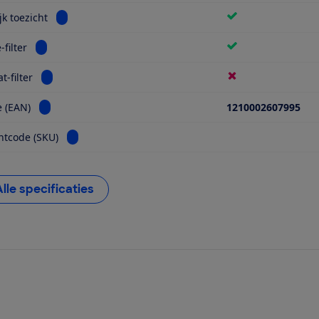
Bekijk informatie voor Ouderlijk toezicht
jk toezicht
Bekijk informatie voor Website-filter
filter
Bekijk informatie voor Apparaat-filter
t-filter
Bekijk informatie voor Barcode (EAN)
 (EAN)
1210002607995
Bekijk informatie voor Fabrikantcode (SKU)
ntcode (SKU)
Alle specificaties