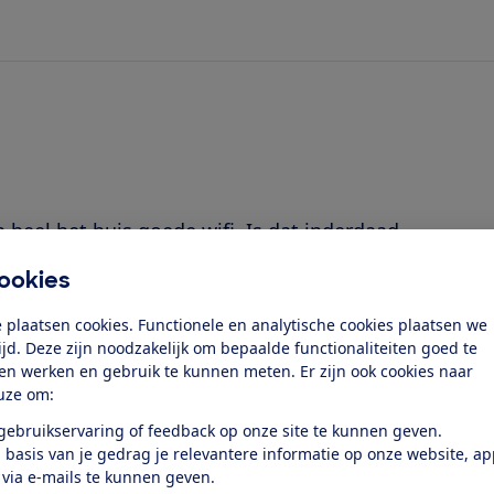
 heel het huis goede wifi. Is dat inderdaad
uit onze test?'
ookies
 plaatsen cookies. Functionele en analytische cookies plaatsen we
tijd. Deze zijn noodzakelijk om bepaalde functionaliteiten goed te
ten werken en gebruik te kunnen meten. Er zijn ook cookies naar
uze om:
 gebruikservaring of feedback op onze site te kunnen geven.
 basis van je gedrag je relevantere informatie op onze website, a
 Pro 3-pack?
 via e-mails te kunnen geven.