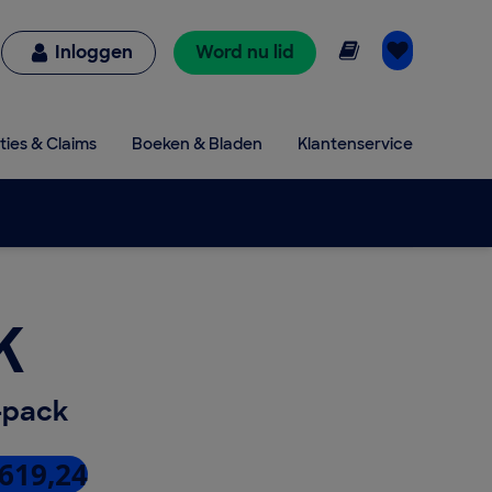
Online lezen
Inloggen
Word nu lid
ties & Claims
Boeken & Bladen
Klantenservice
K
-pack
 619,24