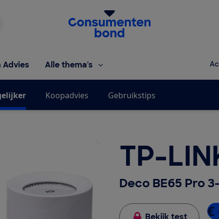
Homepage van de Consumentenbond
h Advies
Alle thema's
Ac
elijker
Koopadvies
Gebruikstips
TP-LIN
Deco BE65 Pro 3
€
Bekijk test