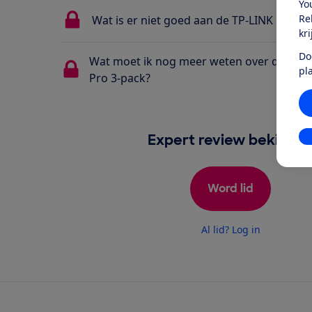
Yo
Re
Wat is er niet goed aan de TP-LINK Deco 
kr
Do
Wat moet ik nog meer weten over de TP-
pl
Pro 3-pack?
In
Expert review bekijken
Word lid
Al lid? Log in