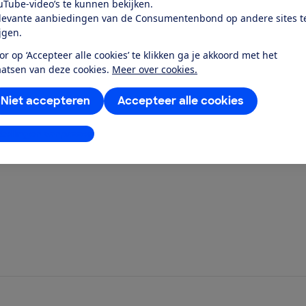
uTube-video’s te kunnen bekijken.
levante aanbiedingen van de Consumentenbond op andere sites t
BE65 Pro 3-pack?
ijgen.
or op ‘Accepteer alle cookies’ te klikken ga je akkoord met het
LINK Deco BE65
aatsen van deze cookies.
Meer over cookies.
Niet accepteren
Accepteer alle cookies
stellingen aanpassen
?