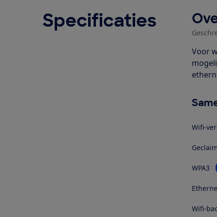
Specificaties
Ove
Geschr
Voor w
mogeli
ethern
Same
Wifi-ver
Geclaim
WPA3
Etherne
Wifi-ba