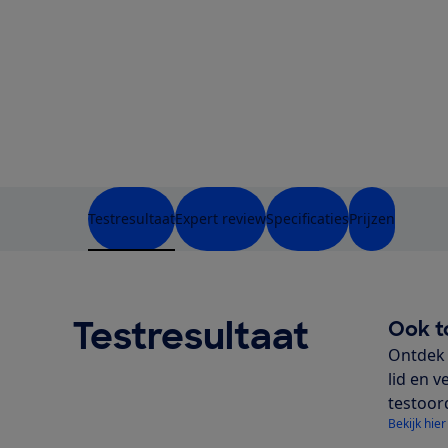
Testresultaat
Expert review
Specificaties
Prijzen
Testresultaat
Ook t
Ontdek 
lid en v
testoor
Bekijk hier