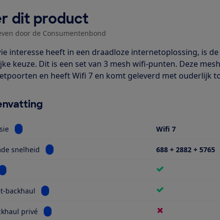
r dit product
even door de Consumentenbond
ie interesse heeft in een draadloze internetoplossing, is d
jke keuze. Dit is een set van 3 mesh wifi-punten. Deze mesh
etpoorten en heeft Wifi 7 en komt geleverd met ouderlijk to
nvatting
Bekijk informatie voor Wifi-versie
sie
Wifi 7
Bekijk informatie voor Geclaimde snelheid
de snelheid
688 + 2882 + 5765
Bekijk informatie voor WPA3
Bekijk informatie voor Ethernet-backhaul
t-backhaul
Bekijk informatie voor Wifi-backhaul privé
ckhaul privé