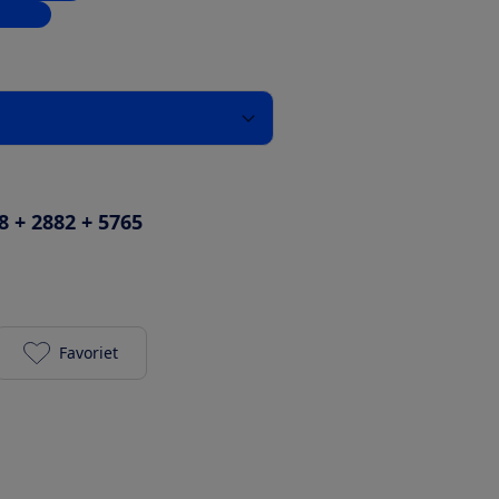
inkels
8 + 2882 + 5765
Favoriet
TP-LINK Deco BE65 Pro 3-pack toevoegen aan je fa