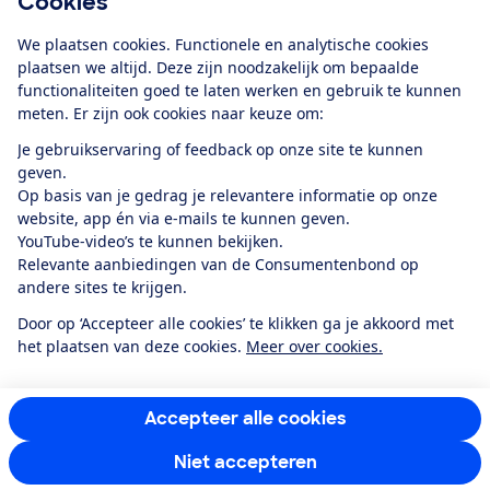
Cookies
Download de app
We plaatsen cookies. Functionele en analytische cookies
plaatsen we altijd. Deze zijn noodzakelijk om bepaalde
functionaliteiten goed te laten werken en gebruik te kunnen
meten. Er zijn ook cookies naar keuze om:
Alles over de
Consumentenbond-
Je gebruikservaring of feedback op onze site te kunnen
app
geven.
Op basis van je gedrag je relevantere informatie op onze
website, app én via e-mails te kunnen geven.
Algemene Voorwaarden
Privacyverklaring
YouTube-video’s te kunnen bekijken.
Cookiebeleid
Privacyvoorkeuren
Wijzigen & opzeggen
Relevante aanbiedingen van de Consumentenbond op
Toegankelijkheid
andere sites te krijgen.
RSS-feed nieuws
Facebook
Twitter
Instagram
Youtube
LinkedIn
Door op ‘Accepteer alle cookies’ te klikken ga je akkoord met
het plaatsen van deze cookies.
Meer over cookies.
12.901
consumenten
beoordelen de Consumentenbond
met gemiddeld
een
8,4
Accepteer alle cookies
Niet accepteren