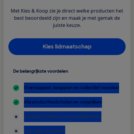
Met Kies & Koop zie je direct welke producten het
best beoordeeld zijn en maak je met gemak de
juiste keuze.
Kies lidmaatschap
De belangrijkste voordelen
inbegrepen:
Overstappen, besparen en collectief voordeel
inbegrepen:
Alle producttests inzien en vergelijken
niet inbegrepen:
Juridisch Advies en voorbeeldbrieven
niet inbegrepen:
Hulp bij je geldzaken