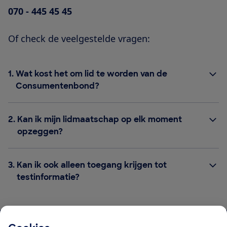
070 - 445 45 45
Of check de veelgestelde vragen:
1.
Wat kost het om lid te worden van de
Consumentenbond?
2.
Kan ik mijn lidmaatschap op elk moment
opzeggen?
3.
Kan ik ook alleen toegang krijgen tot
testinformatie?