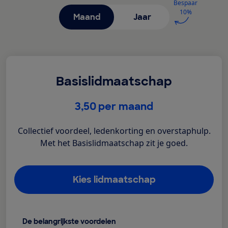
Bespaar
10%
Maand
Jaar
Basislidmaatschap
€
3,50
per maand
Collectief voordeel, ledenkorting en overstaphulp.
Met het Basislidmaatschap zit je goed.
Kies lidmaatschap
De belangrijkste voordelen