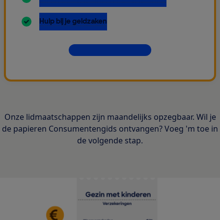
inbegrepen:
Hulp bij je geldzaken
Dit krijg je allemaal
Onze lidmaatschappen zijn maandelijks opzegbaar. Wil je
de papieren Consumentengids ontvangen? Voeg 'm toe in
de volgende stap.