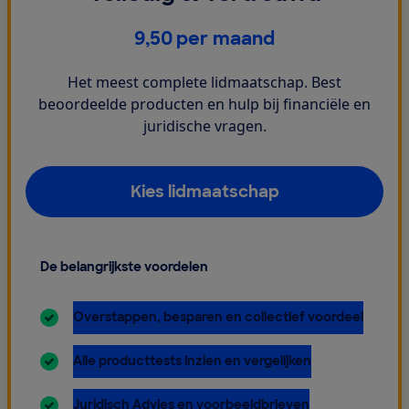
€
9,50
per maand
Het meest complete lidmaatschap. Best
beoordeelde producten en hulp bij financiële en
juridische vragen.
Kies lidmaatschap
De belangrijkste voordelen
inbegrepen:
Overstappen, besparen en collectief voordeel
inbegrepen:
Alle producttests inzien en vergelijken
inbegrepen:
Juridisch Advies en voorbeeldbrieven