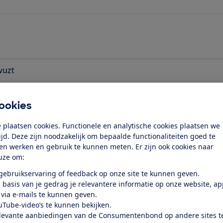
uzt
 gezond
ookies
 plaatsen cookies. Functionele en analytische cookies plaatsen we
tijd. Deze zijn noodzakelijk om bepaalde functionaliteiten goed te
ten werken en gebruik te kunnen meten. Er zijn ook cookies naar
uze om:
 gebruikservaring of feedback op onze site te kunnen geven.
 basis van je gedrag je relevantere informatie op onze website, a
 via e-mails te kunnen geven.
 zie je waar je wel/niet voor verzekerd
uTube-video’s te kunnen bekijken.
 hoe uitgebreider de dekking is.
levante aanbiedingen van de Consumentenbond op andere sites t