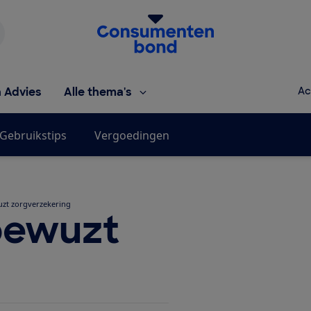
Homepage van de Consumentenbond
h Advies
Alle thema's
Ac
Gebruikstips
Vergoedingen
zt zorgverzekering
bewuzt