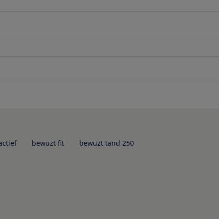
ctief
bewuzt fit
bewuzt tand 250