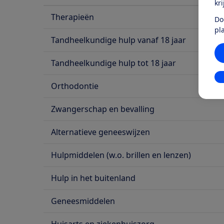
kr
Therapieën
Do
pl
Tandheelkundige hulp vanaf 18 jaar
Tandheelkundige hulp tot 18 jaar
In
Orthodontie
Zwangerschap en bevalling
Alternatieve geneeswijzen
Hulpmiddelen (w.o. brillen en lenzen)
Hulp in het buitenland
Geneesmiddelen
Huisarts en ziekenhuiszorg