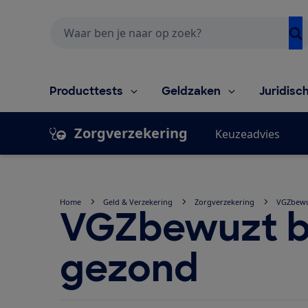
Zoeken
Producttests
Geldzaken
Juridisc
Zorgverzekering
Keuzeadvies
Home
Geld & Verzekering
Zorgverzekering
VGZbewu
VGZbewuzt 
gezond