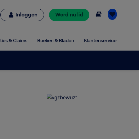
Online lezen
Inloggen
Word nu lid
ties & Claims
Boeken & Bladen
Klantenservice