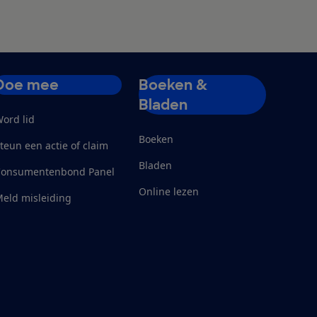
Doe mee
Boeken &
Bladen
ord lid
Boeken
teun een actie of claim
Bladen
Consumentenbond Panel
Online lezen
eld misleiding