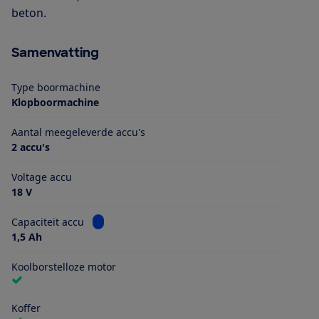
beton.
Samenvatting
Type boormachine
Klopboormachine
Aantal meegeleverde accu's
2 accu's
Voltage accu
18 V
Bekijk informatie voor Capaciteit accu
Capaciteit accu
1,5 Ah
Koolborstelloze motor
Koffer