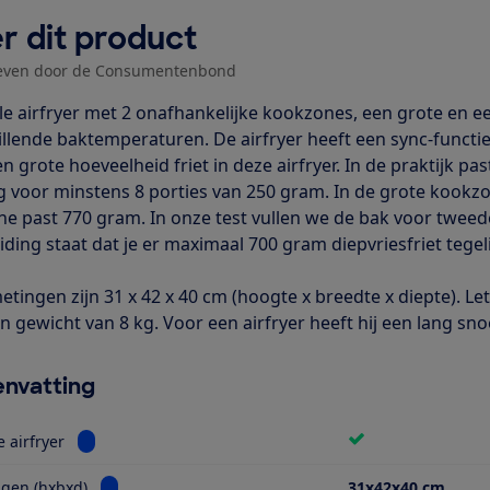
r dit product
even door de Consumentenbond
e airfryer met 2 onafhankelijke kookzones, een grote en een
llende baktemperaturen. De airfryer heeft een sync-functie, 
n grote hoeveelheid friet in deze airfryer. In de praktijk pas
 voor minstens 8 porties van 250 gram. In de grote kookzo
ine past 770 gram. In onze test vullen we de bak voor tweeder
iding staat dat je er maximaal 700 gram diepvriesfriet tegel
tingen zijn 31 x 42 x 40 cm (hoogte x breedte x diepte). Let
n gewicht van 8 kg. Voor een airfryer heeft hij een lang sno
nvatting
Bekijk informatie voor Dubbele airfryer
 airfryer
Bekijk informatie voor Afmetingen (hxbxd)
gen (hxbxd)
31x42x40 cm