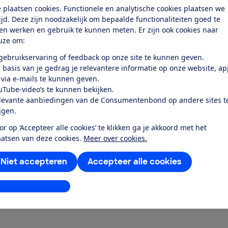
 plaatsen cookies. Functionele en analytische cookies plaatsen we
tijd. Deze zijn noodzakelijk om bepaalde functionaliteiten goed te
ten werken en gebruik te kunnen meten. Er zijn ook cookies naar
uze om:
test
 gebruikservaring of feedback op onze site te kunnen geven.
 basis van je gedrag je relevantere informatie op onze website, a
et, broodjes en kippenpootjes
 via e-mails te kunnen geven.
der veel gedoe…
uTube-video’s te kunnen bekijken.
levante aanbiedingen van de Consumentenbond op andere sites t
ijgen.
or op ‘Accepteer alle cookies’ te klikken ga je akkoord met het
aatsen van deze cookies.
Meer over cookies.
Niet accepteren
Accepteer alle cookies
stellingen aanpassen