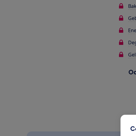
Bak
Ge
Ene
Deg
Gel
Oo
C