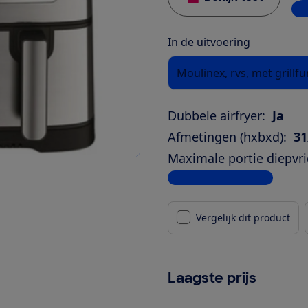
1 w
In de uitvoering
Moulinex, rvs, met grillfu
Dubbele airfryer:
Ja
Afmetingen (hxbxd):
31
Maximale portie diepvrie
Bekijk alle specificaties
Vergelijk dit product
Laagste prijs