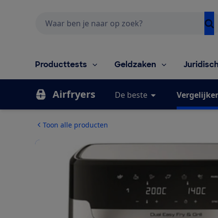
Zoeken
Producttests
Geldzaken
Juridisc
Airfryers
De beste
Vergelijke
Toon alle producten