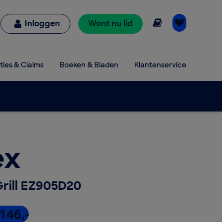
Online lezen
Inloggen
Word nu lid
ties & Claims
Boeken & Bladen
Klantenservice
ex
Grill EZ905D20
146,-