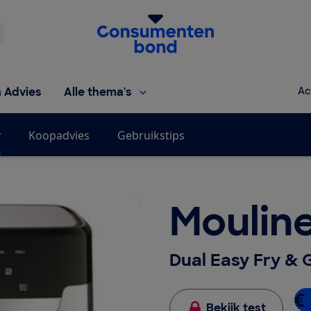
Homepage van de Consumentenbond
h Advies
Alle thema's
Ac
r
Koopadvies
Gebruikstips
Moulin
Dual Easy Fry & 
€ 
Bekijk test