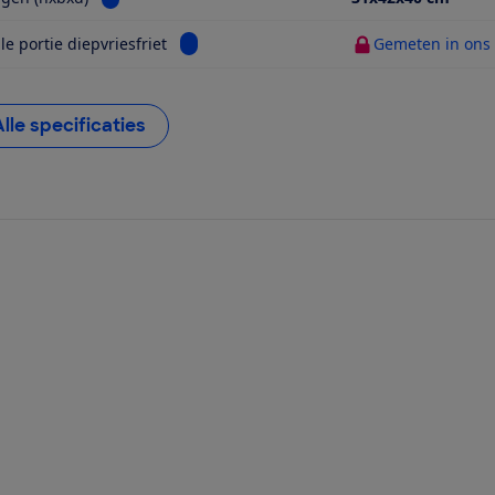
Bekijk informatie voor Maximale portie die
e portie diepvriesfriet
Gemeten in ons t
Alle specificaties