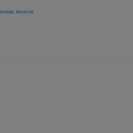
pvriesfriet
estlab. Word lid.