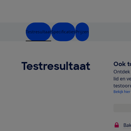
Testresultaat
Specificaties
Prijzen
Testresultaat
Ook t
Ontdek 
lid en v
testoor
Bekijk hier
Bak