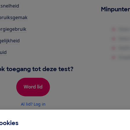
snelheid
Minpunte
bruiksgemak
rgiegebruik
elijkheid
uid
k toegang tot deze test?
Word lid
Al lid? Log in
ookies