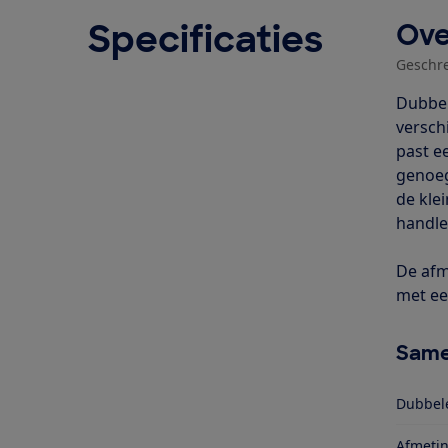
Specificaties
Ove
Geschr
Dubbel
verschi
past ee
genoeg
de kle
handle
De afme
met ee
Same
Dubbele
Afmetin