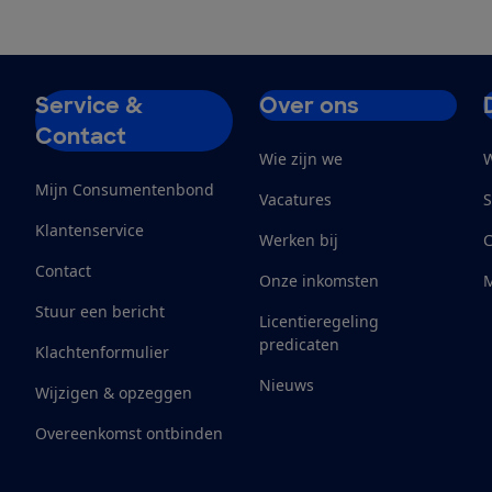
Service &
Over ons
Contact
Wie zijn we
W
Mijn Consumentenbond
Vacatures
S
Klantenservice
Werken bij
Contact
Onze inkomsten
M
Stuur een bericht
Licentieregeling
predicaten
Klachtenformulier
Nieuws
Wijzigen & opzeggen
Overeenkomst ontbinden