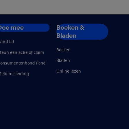
Doe mee
Boeken &
Bladen
ord lid
Boeken
teun een actie of claim
Bladen
Consumentenbond Panel
Online lezen
eld misleiding