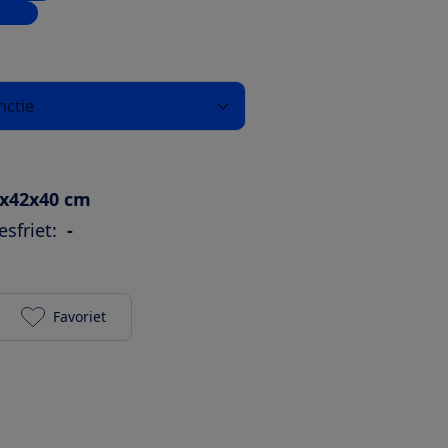
inkel
nctie
x42x40 cm
sfriet:
-
Favoriet
Moulinex Dual Easy Fry & Grill EZ905D20 toevoegen