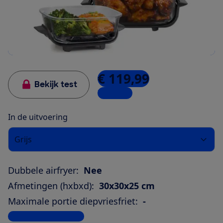
€ 119,99
Bekijk test
7 winkels
In de uitvoering
Grijs
Dubbele airfryer:
Nee
Afmetingen (hxbxd):
30x30x25 cm
Maximale portie diepvriesfriet:
-
Bekijk alle specificaties