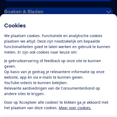
Boeken & Bladen
Cookies
Download de app
We plaatsen cookies. Functionele en analytische cookies
plaatsen we altijd. Deze zijn noodzakelijk om bepaalde
functionaliteiten goed te laten werken en gebruik te kunnen
meten. Er zijn ook cookies naar keuze om:
Alles over de
Consumentenbond-
Je gebruikservaring of feedback op onze site te kunnen
app
geven.
Op basis van je gedrag je relevantere informatie op onze
website, app én via e-mails te kunnen geven.
Algemene Voorwaarden
Privacyverklaring
YouTube-video’s te kunnen bekijken.
Cookiebeleid
Privacyvoorkeuren
Wijzigen & opzeggen
Relevante aanbiedingen van de Consumentenbond op
Toegankelijkheid
andere sites te krijgen.
RSS-feed nieuws
Facebook
Twitter
Instagram
Youtube
LinkedIn
Door op ‘Accepteer alle cookies’ te klikken ga je akkoord met
het plaatsen van deze cookies.
Meer over cookies.
12.901
consumenten
beoordelen de Consumentenbond
met gemiddeld
een
8,4