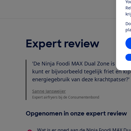
Yo
Re
kr
Do
pl
Expert review
In
'De Ninja Foodi MAX Dual Zone is een gr
kunt er bijvoorbeeld tegelijk friet en k
energiegebruik van deze krachtpatser?'
Sanne Jansweijer
Expert airfryers bij de Consumentenbond
Opgenomen in onze expert review
Wat is er goed aan de Ninja Foodi MAX Dua