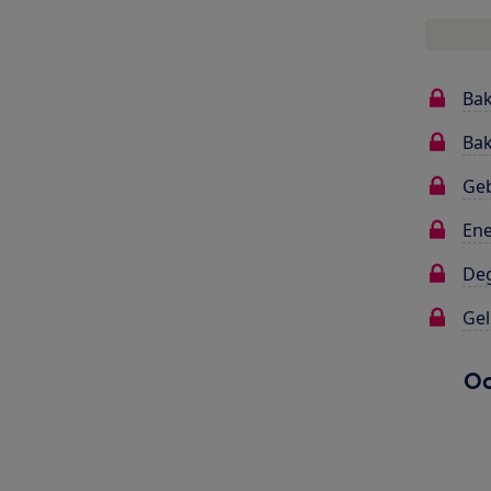
Bak
Bak
Ge
Ene
Deg
Gel
Oo