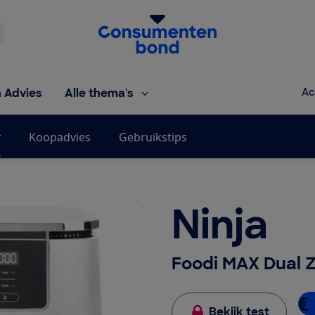
Homepage van de Consumentenbond
h Advies
Alle thema's
Ac
r
Koopadvies
Gebruikstips
Ninja
Foodi MAX Dual 
€
Bekijk test