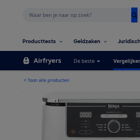
Zoeken
Producttests
Geldzaken
Juridisc
Airfryers
De beste
Vergelijke
Toon alle producten