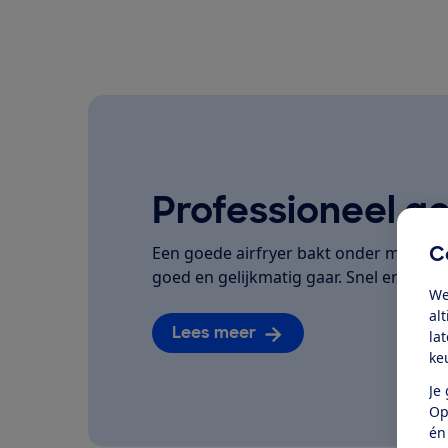
Professioneel ge
C
Een goede airfryer bakt onder meer fri
goed en gelijkmatig gaar. Snel en zon
We
al
Lees meer
la
ke
Je
Op
én