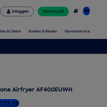
Online lezen
Inloggen
Word nu lid
ties & Claims
Boeken & Bladen
Klantenservice
Zone Airfryer AF400EUWH
 172,99