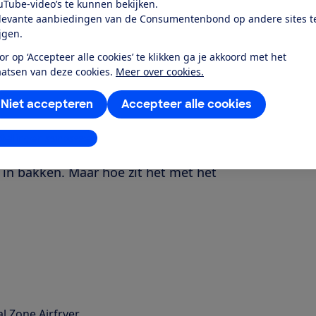
uTube-video’s te kunnen bekijken.
levante aanbiedingen van de Consumentenbond op andere sites t
ijgen.
or op ‘Accepteer alle cookies’ te klikken ga je akkoord met het
aatsen van deze cookies.
Meer over cookies.
Niet accepteren
Accepteer alle cookies
stellingen aanpassen
ote airfryer met 2 aparte kookzones. Je
ip in bakken. Maar hoe zit het met het
l Zone Airfryer