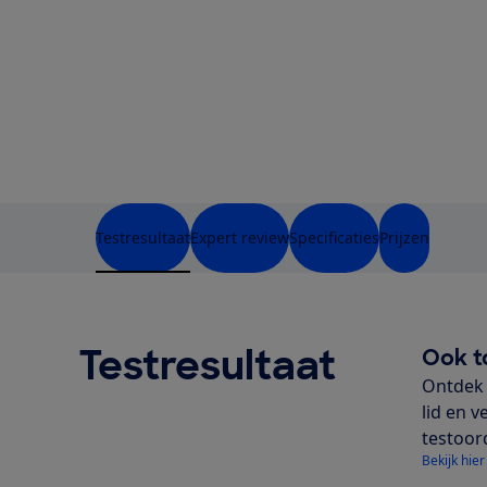
Testresultaat
Expert review
Specificaties
Prijzen
Testresultaat
Ook t
Ontdek 
lid en v
testoor
Bekijk hier