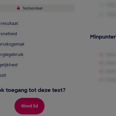
Testoordeel
resultaat
snelheid
Minpunte
bruiksgemak
rgiegebruik
elijkheid
uid
k toegang tot deze test?
Word lid