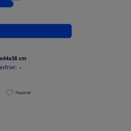
inkels
x44x38 cm
sfriet:
-
Favoriet
Ninja Foodi MAX Dual Zone Airfryer AF400EUWH toe