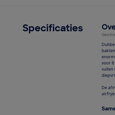
Specificaties
Ove
Geschr
Dubbel
baktemp
enorme
voor 8
vullen
diepvri
De afm
airfrye
Same