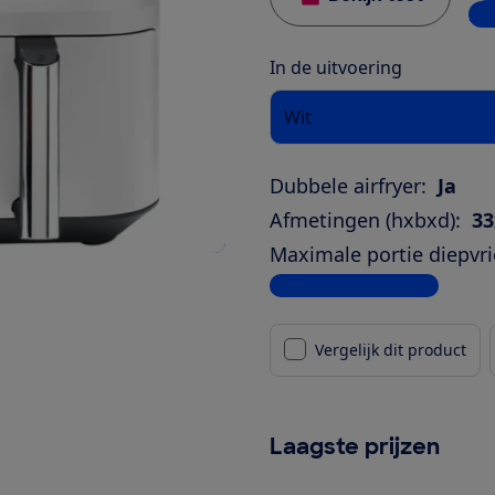
2 w
In de uitvoering
Wit
Dubbele airfryer:
Ja
Afmetingen (hxbxd):
33
Maximale portie diepvrie
Bekijk alle specificaties
Vergelijk dit product
Laagste prijzen