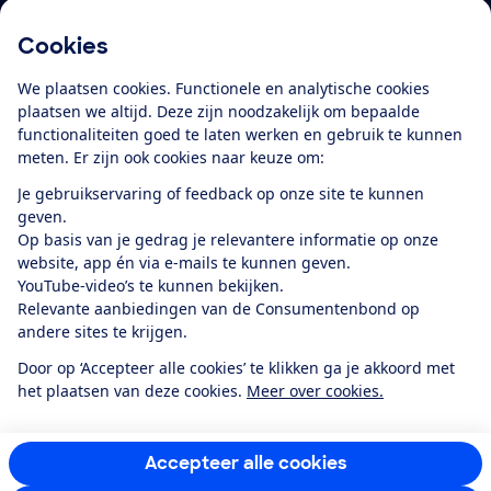
Cookies
Download de app
We plaatsen cookies. Functionele en analytische cookies
plaatsen we altijd. Deze zijn noodzakelijk om bepaalde
functionaliteiten goed te laten werken en gebruik te kunnen
meten. Er zijn ook cookies naar keuze om:
Alles over de
Consumentenbond-
Je gebruikservaring of feedback op onze site te kunnen
app
geven.
Op basis van je gedrag je relevantere informatie op onze
website, app én via e-mails te kunnen geven.
Algemene Voorwaarden
Privacyverklaring
YouTube-video’s te kunnen bekijken.
Cookiebeleid
Privacyvoorkeuren
Wijzigen & opzeggen
Relevante aanbiedingen van de Consumentenbond op
Toegankelijkheid
andere sites te krijgen.
RSS-feed nieuws
Facebook
Twitter
Instagram
Youtube
LinkedIn
Door op ‘Accepteer alle cookies’ te klikken ga je akkoord met
het plaatsen van deze cookies.
Meer over cookies.
12.901
consumenten
beoordelen de Consumentenbond
met gemiddeld
een
8,4
Accepteer alle cookies