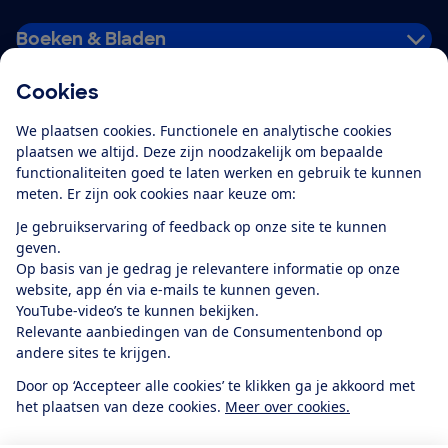
Boeken & Bladen
Cookies
Download de app
We plaatsen cookies. Functionele en analytische cookies
plaatsen we altijd. Deze zijn noodzakelijk om bepaalde
functionaliteiten goed te laten werken en gebruik te kunnen
meten. Er zijn ook cookies naar keuze om:
Alles over de
Consumentenbond-
Je gebruikservaring of feedback op onze site te kunnen
app
geven.
Op basis van je gedrag je relevantere informatie op onze
website, app én via e-mails te kunnen geven.
Algemene Voorwaarden
Privacyverklaring
YouTube-video’s te kunnen bekijken.
Cookiebeleid
Privacyvoorkeuren
Wijzigen & opzeggen
Relevante aanbiedingen van de Consumentenbond op
Toegankelijkheid
andere sites te krijgen.
RSS-feed nieuws
Facebook
Twitter
Instagram
Youtube
LinkedIn
Door op ‘Accepteer alle cookies’ te klikken ga je akkoord met
het plaatsen van deze cookies.
Meer over cookies.
12.901
consumenten
beoordelen de Consumentenbond
met gemiddeld
een
8,4