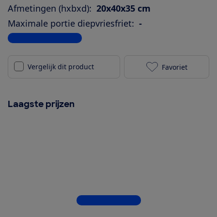
Afmetingen (hxbxd):
20x40x35 cm
Maximale portie diepvriesfriet:
-
Bekijk alle specificaties
Vergelijk dit product
Favoriet
Tefal Easy Fr
Laagste prijzen
Bekijk alle 4 winkels