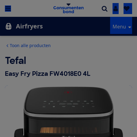
Inloggen
Airfryers
Menu
Toon alle producten
Tefal
Easy Fry Pizza FW4018E0 4L