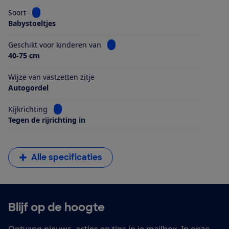
Bekijk informatie voor Soort
Soort
Babystoeltjes
Bekijk informatie voor Geschikt voo
Geschikt voor kinderen van
40-75 cm
Wijze van vastzetten zitje
Autogordel
Bekijk informatie voor Kijkrichting
Kijkrichting
Tegen de rijrichting in
Alle specificaties
Blijf op de hoogte
Ontvang nieuws, acties en tips in je mailbox. In onze