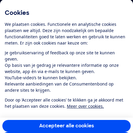
Cookies
Download de app
We plaatsen cookies. Functionele en analytische cookies
plaatsen we altijd. Deze zijn noodzakelijk om bepaalde
functionaliteiten goed te laten werken en gebruik te kunnen
meten. Er zijn ook cookies naar keuze om:
Alles over de
Consumentenbond-
Je gebruikservaring of feedback op onze site te kunnen
app
geven.
Op basis van je gedrag je relevantere informatie op onze
website, app én via e-mails te kunnen geven.
Algemene Voorwaarden
Privacyverklaring
YouTube-video’s te kunnen bekijken.
Cookiebeleid
Privacyvoorkeuren
Wijzigen & opzeggen
Relevante aanbiedingen van de Consumentenbond op
Toegankelijkheid
andere sites te krijgen.
RSS-feed nieuws
Facebook
Twitter
Instagram
Youtube
LinkedIn
Door op ‘Accepteer alle cookies’ te klikken ga je akkoord met
het plaatsen van deze cookies.
Meer over cookies.
12.901
consumenten
beoordelen de Consumentenbond
met gemiddeld
een
8,4
Accepteer alle cookies