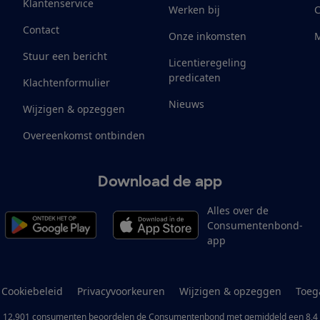
Klantenservice
Werken bij
Contact
Onze inkomsten
M
Stuur een bericht
Licentieregeling
predicaten
Klachtenformulier
Nieuws
Wijzigen & opzeggen
Overeenkomst ontbinden
Download de app
Alles over de
Consumentenbond-
app
Cookiebeleid
Privacyvoorkeuren
Wijzigen & opzeggen
Toeg
12.901
consumenten
beoordelen de Consumentenbond
met gemiddeld een
8,4