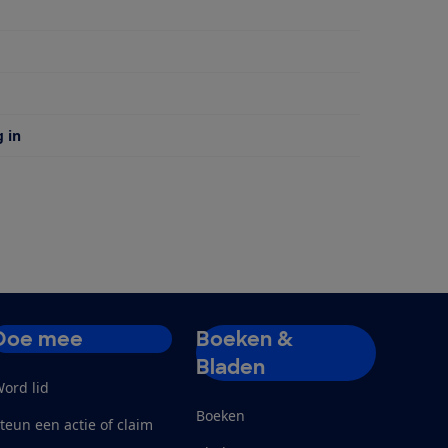
 van
g in
Doe mee
Boeken &
Bladen
ord lid
Boeken
teun een actie of claim