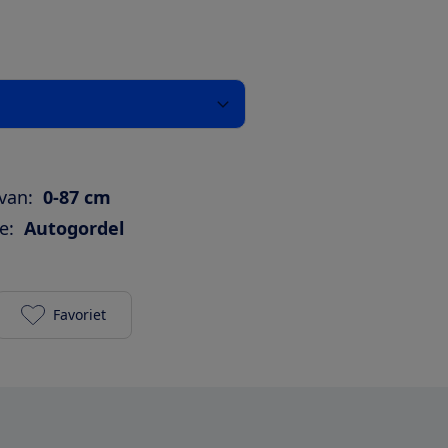
van:
0-87 cm
e:
Autogordel
Favoriet
Baby Jogger City Go i-Size toevoegen aan je favorie