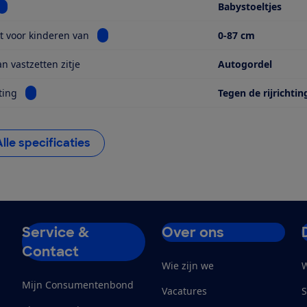
Bekijk informatie voor Soort
Babystoeltjes
Bekijk informatie voor Geschikt voor kinderen
t voor kinderen van
0-87 cm
n vastzetten zitje
Autogordel
Bekijk informatie voor Kijkrichting
ting
Tegen de rijrichtin
Alle specificaties
Service &
Over ons
Contact
Wie zijn we
W
Mijn Consumentenbond
Vacatures
S