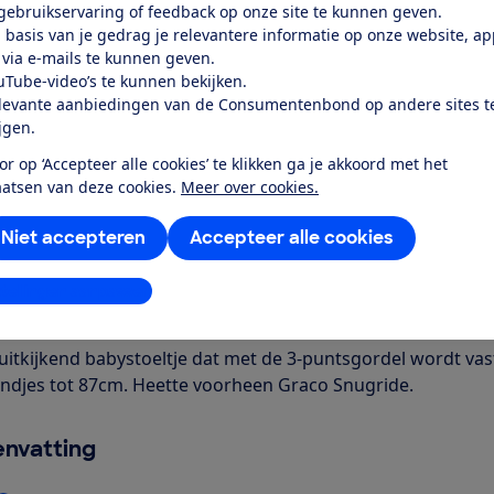
 gebruikservaring of feedback op onze site te kunnen geven.
 basis van je gedrag je relevantere informatie op onze website, a
Word lid
 via e-mails te kunnen geven.
uTube-video’s te kunnen bekijken.
levante aanbiedingen van de Consumentenbond op andere sites t
Al lid? Log in
ijgen.
or op ‘Accepteer alle cookies’ te klikken ga je akkoord met het
aatsen van deze cookies.
Meer over cookies.
Niet accepteren
Accepteer alle cookies
r dit product
stellingen aanpassen
even door de Consumentenbond
uitkijkend babystoeltje dat met de 3-puntsgordel wordt va
indjes tot 87cm. Heette voorheen Graco Snugride.
nvatting