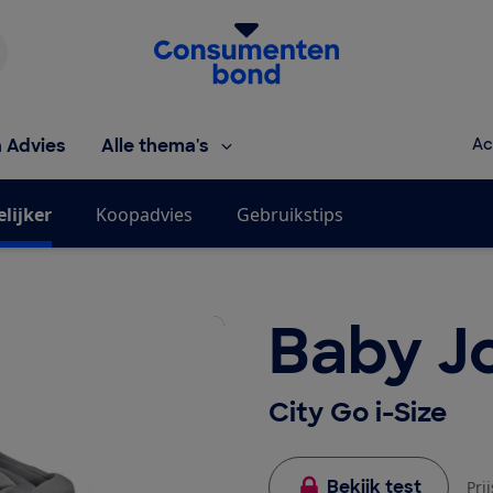
Homepage van de Consumentenbond
h Advies
Alle thema's
Ac
elijker
Koopadvies
Gebruikstips
Baby J
City Go i-Size
Bekijk test
Pri