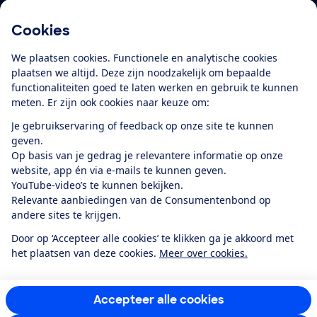
Cookies
Download de app
We plaatsen cookies. Functionele en analytische cookies
plaatsen we altijd. Deze zijn noodzakelijk om bepaalde
functionaliteiten goed te laten werken en gebruik te kunnen
meten. Er zijn ook cookies naar keuze om:
Alles over de
Consumentenbond-
Je gebruikservaring of feedback op onze site te kunnen
app
geven.
Op basis van je gedrag je relevantere informatie op onze
website, app én via e-mails te kunnen geven.
Algemene Voorwaarden
Privacyverklaring
YouTube-video’s te kunnen bekijken.
Cookiebeleid
Privacyvoorkeuren
Wijzigen & opzeggen
Relevante aanbiedingen van de Consumentenbond op
Toegankelijkheid
andere sites te krijgen.
RSS-feed nieuws
Facebook
Twitter
Instagram
Youtube
LinkedIn
Door op ‘Accepteer alle cookies’ te klikken ga je akkoord met
het plaatsen van deze cookies.
Meer over cookies.
12.901
consumenten
beoordelen de Consumentenbond
met gemiddeld
een
8,4
Accepteer alle cookies