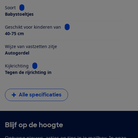
Bekijk informatie voor Soort
Soort
Babystoeltjes
Bekijk informatie voor Geschikt voo
Geschikt voor kinderen van
40-75 cm
Wijze van vastzetten zitje
Autogordel
Bekijk informatie voor Kijkrichting
Kijkrichting
Tegen de rijrichting in
Alle specificaties
Blijf op de hoogte
Ontvang nieuws, acties en tips in je mailbox. In onze