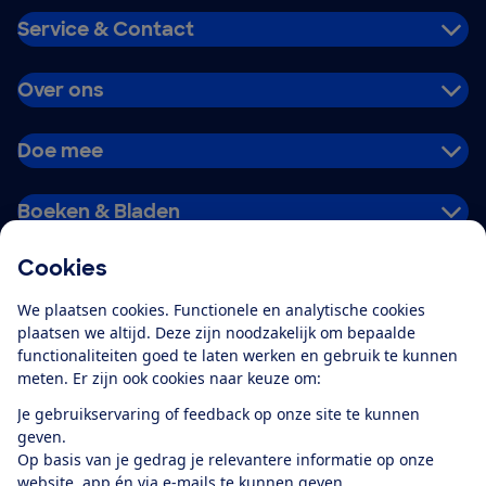
Service & Contact
Over ons
Doe mee
Boeken & Bladen
Cookies
Download de app
We plaatsen cookies. Functionele en analytische cookies
plaatsen we altijd. Deze zijn noodzakelijk om bepaalde
functionaliteiten goed te laten werken en gebruik te kunnen
meten. Er zijn ook cookies naar keuze om:
Alles over de
Consumentenbond-
Je gebruikservaring of feedback op onze site te kunnen
app
geven.
Op basis van je gedrag je relevantere informatie op onze
website, app én via e-mails te kunnen geven.
Algemene Voorwaarden
Privacyverklaring