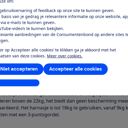
uze om:
Word lid
 gebruikservaring of feedback op onze site te kunnen geven.
 basis van je gedrag je relevantere informatie op onze website, a
 via e-mails te kunnen geven.
Al lid? Log in
uTube-video’s te kunnen bekijken.
levante aanbiedingen van de Consumentenbond op andere sites t
ijgen.
or op ‘Accepteer alle cookies’ te klikken ga je akkoord met het
aatsen van deze cookies.
Meer over cookies.
r dit product
Niet accepteren
Accepteer alle cookies
even door de Consumentenbond
stellingen aanpassen
 scorend kinderzitje dat een lange periode gebruikt kan wor
 Het zitje biedt o.a. gemiddelde bescherming bij een front
nderen boven de 22kg, het biedt dan geen bescherming meer bi
ardeerd. Het harnasje is tot 18kg te gebruiken, vanaf 9kg k
tten met een 3-puntsgordel.