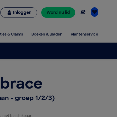
Online lezen
Inloggen
Word nu lid
ties & Claims
Boeken & Bladen
Klantenservice
brace
an - groep 1/2/3)
js niet beschikbaar