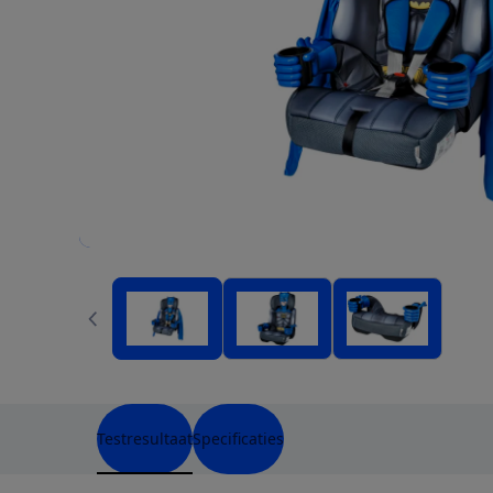
Testresultaat
Specificaties