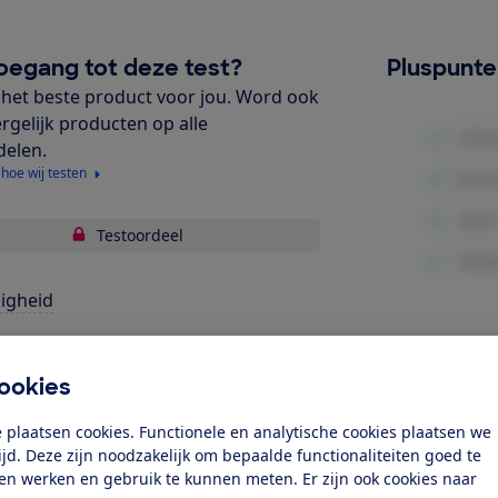
oegang tot deze test?
Pluspunt
het beste product voor jou. Word ook
ergelijk producten op alle
delen.
 hoe wij testen
Testoordeel
ligheid
bruiksgemak
Minpunte
ookies
gonomie
 plaatsen cookies. Functionele en analytische cookies plaatsen we
k toegang tot deze test?
tijd. Deze zijn noodzakelijk om bepaalde functionaliteiten goed te
ten werken en gebruik te kunnen meten. Er zijn ook cookies naar