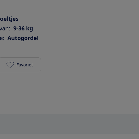
oeltjes
van:
9-36 kg
e:
Autogordel
Favoriet
KidsEmbrace Friendship (Batman - groep 1/2/3) toe