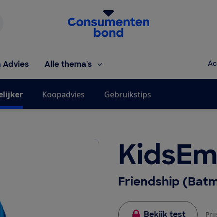
Homepage van de Consumentenbond
h Advies
Alle thema's
Ac
elijker
Koopadvies
Gebruikstips
KidsEm
Friendship (Batm
Bekijk test
Pri