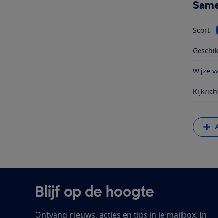
Same
Soort
Geschik
Wijze va
Kijkrich
Blijf op de hoogte
Ontvang nieuws, acties en tips in je mailbox. In