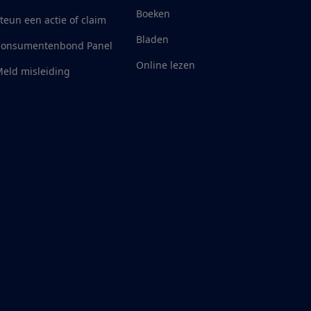
Boeken
teun een actie of claim
Bladen
Consumentenbond Panel
Online lezen
eld misleiding