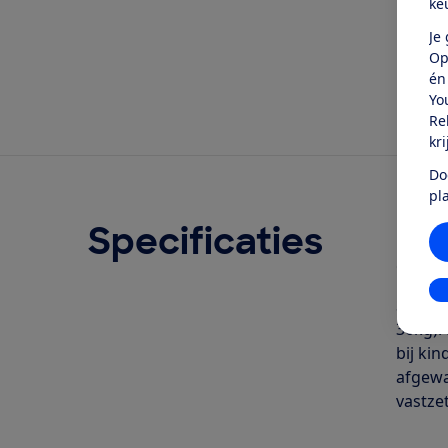
ke
Je
Op
én
Yo
Re
kr
Do
pl
Specificaties
Ove
Geschr
In
Slecht
36kg).
bij ki
afgewa
vastze