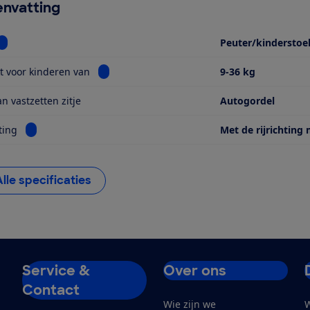
nvatting
Bekijk informatie voor Soort
Peuter/kinderstoel
Bekijk informatie voor Geschikt voor kinderen
t voor kinderen van
9-36 kg
n vastzetten zitje
Autogordel
Bekijk informatie voor Kijkrichting
ting
Met de rijrichting
Alle specificaties
Service &
Over ons
Contact
Wie zijn we
W