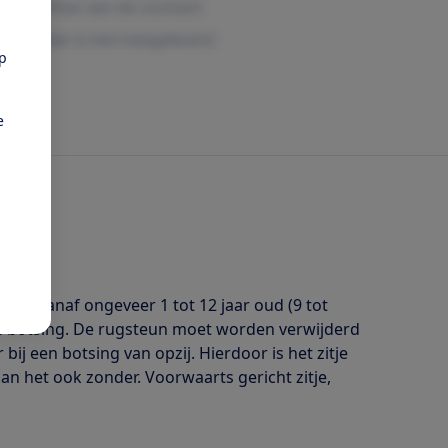
pp
e
den, vanaf ongeveer 1 tot 12 jaar oud (9 tot
ale botsing. De rugsteun moet worden verwijderd
j een botsing van opzij. Hierdoor is het zitje
an het ook zonder. Voorwaarts gericht zitje,