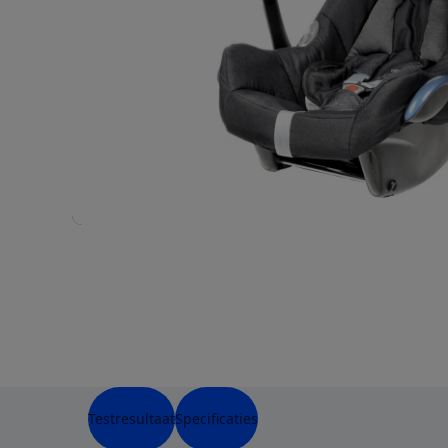
Testresultaat
Specificaties