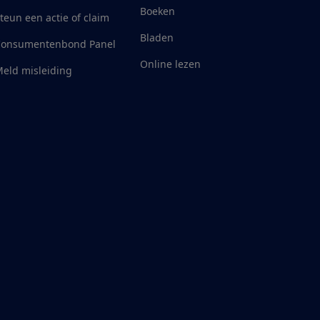
Boeken
teun een actie of claim
Bladen
Consumentenbond Panel
Online lezen
eld misleiding