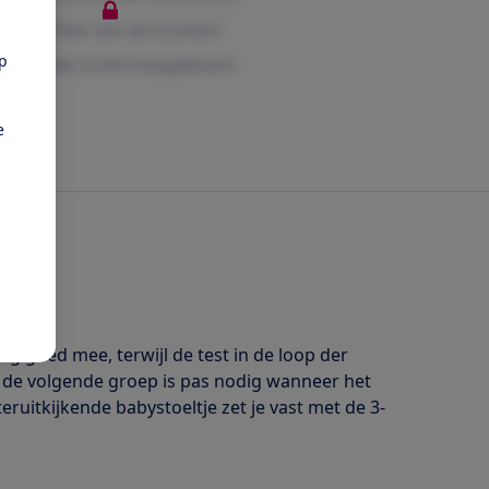
pp
e
og goed mee, terwijl de test in de loop der
n de volgende groep is pas nodig wanneer het
teruitkijkende babystoeltje zet je vast met de 3-