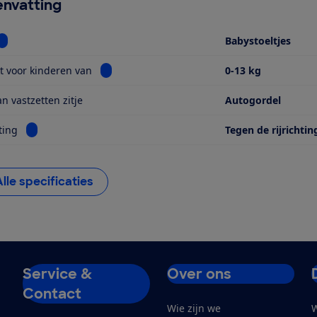
nvatting
Bekijk informatie voor Soort
Babystoeltjes
Bekijk informatie voor Geschikt voor kinderen
t voor kinderen van
0-13 kg
n vastzetten zitje
Autogordel
Bekijk informatie voor Kijkrichting
ting
Tegen de rijrichtin
Alle specificaties
Service &
Over ons
Contact
Wie zijn we
W