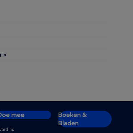
 van
g in
Doe mee
Boeken &
Bladen
ord lid