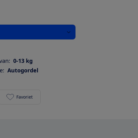
van:
0-13 kg
e:
Autogordel
Favoriet
Maxi-Cosi Cabriofix toevoegen aan je favorieten