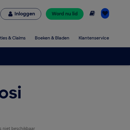
Online lezen
Inloggen
Word nu lid
ties & Claims
Boeken & Bladen
Klantenservice
osi
js niet beschikbaar