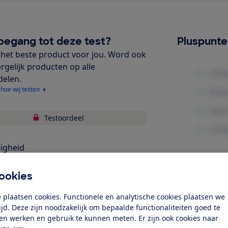
oegang tot deze test?
Pluspunt
het beste product voor jou. Word ook
ergelijk producten op alle
delen.
 hoe wij testen
Testoordeel
ligheid
bruiksgemak
Minpunte
ookies
gonomie
 plaatsen cookies. Functionele en analytische cookies plaatsen we
tijd. Deze zijn noodzakelijk om bepaalde functionaliteiten goed te
k toegang tot deze test?
ten werken en gebruik te kunnen meten. Er zijn ook cookies naar