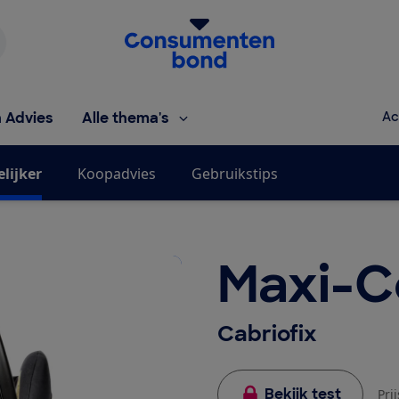
Homepage van de Consumentenbond
h Advies
Alle thema's
Ac
elijker
Koopadvies
Gebruikstips
Maxi-C
Cabriofix
Bekijk test
Pri