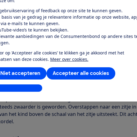
uze om:
 gebruikservaring of feedback op onze site te kunnen geven.
Word lid
 basis van je gedrag je relevantere informatie op onze website, a
 via e-mails te kunnen geven.
uTube-video’s te kunnen bekijken.
Al lid? Log in
levante aanbiedingen van de Consumentenbond op andere sites t
ijgen.
or op ‘Accepteer alle cookies’ te klikken ga je akkoord met het
aatsen van deze cookies.
Meer over cookies.
Niet accepteren
Accepteer alle cookies
r dit product
even door de Consumentenbond
stellingen aanpassen
en op de markt, voor het eerst getest in 2007. Komt ook nu n
steeds zwaarder is geworden. Overstappen naar een zitje i
an het kind boven de schaal van het zitje uitsteekt. Dit ach
ordel.