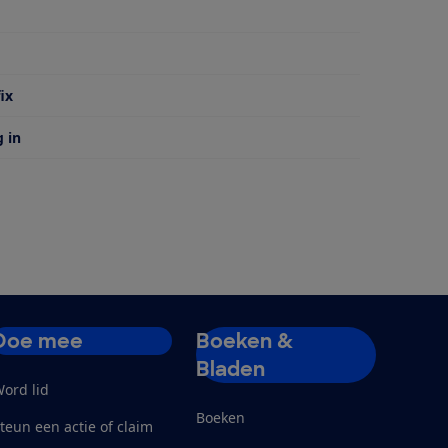
 van
ix
g in
Doe mee
Boeken &
Bladen
ord lid
Boeken
teun een actie of claim