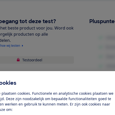
oegang tot deze test?
Pluspunt
het beste product voor jou. Word ook
ergelijk producten op alle
delen.
 hoe wij testen
Testoordeel
ligheid
ookies
bruiksgemak
Minpunte
 plaatsen cookies. Functionele en analytische cookies plaatsen we
gonomie
tijd. Deze zijn noodzakelijk om bepaalde functionaliteiten goed te
ten werken en gebruik te kunnen meten. Er zijn ook cookies naar
uze om:
k toegang tot deze test?