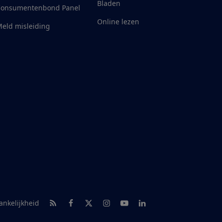
Bladen
Consumentenbond Panel
Online lezen
eld misleiding
RSS-feed nieuws
Facebook
Twitter
Instagram
Youtube
LinkedIn
ankelijkheid