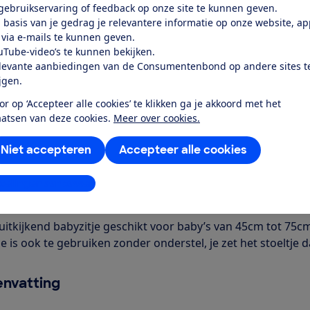
 gebruikservaring of feedback op onze site te kunnen geven.
 basis van je gedrag je relevantere informatie op onze website, a
Word lid
 via e-mails te kunnen geven.
uTube-video’s te kunnen bekijken.
levante aanbiedingen van de Consumentenbond op andere sites t
Al lid? Log in
ijgen.
or op ‘Accepteer alle cookies’ te klikken ga je akkoord met het
aatsen van deze cookies.
Meer over cookies.
Niet accepteren
Accepteer alle cookies
r dit product
stellingen aanpassen
even door de Consumentenbond
itkijkend babyzitje geschikt voor baby’s van 45cm tot 75cm. Je
je is ook te gebruiken zonder onderstel, je zet het stoeltje
nvatting