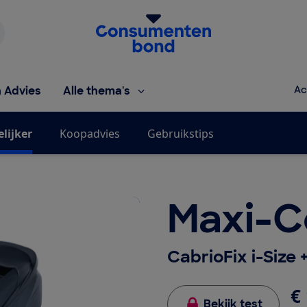
Homepage van de Consumentenbond
h Advies
Alle thema's
Ac
elijker
Koopadvies
Gebruikstips
Maxi-C
CabrioFix i-Size 
€ 
Bekijk test