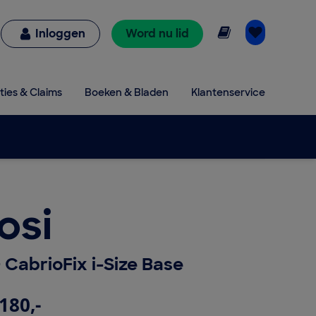
Online lezen
Inloggen
Word nu lid
ties & Claims
Boeken & Bladen
Klantenservice
osi
+ CabrioFix i-Size Base
180,-