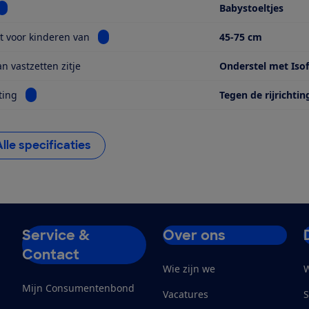
Bekijk informatie voor Soort
Babystoeltjes
Bekijk informatie voor Geschikt voor kinderen
t voor kinderen van
45-75 cm
n vastzetten zitje
Onderstel met Isof
Bekijk informatie voor Kijkrichting
ting
Tegen de rijrichtin
Alle specificaties
Service &
Over ons
Contact
Wie zijn we
W
Mijn Consumentenbond
Vacatures
S