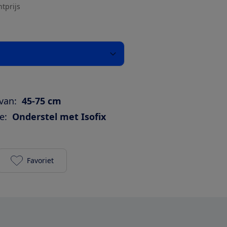
htprijs
van:
45-75 cm
e:
Onderstel met Isofix
Favoriet
Maxi-Cosi CabrioFix i-Size + CabrioFix i-Size Base t