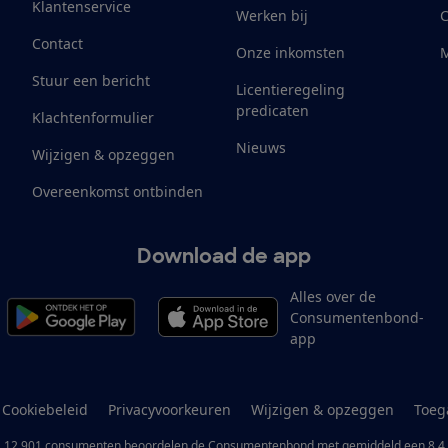
Klantenservice
Werken bij
Contact
Onze inkomsten
M
Stuur een bericht
Licentieregeling
predicaten
Klachtenformulier
Nieuws
Wijzigen & opzeggen
Overeenkomst ontbinden
Download de app
Alles over de
Consumentenbond-
app
Cookiebeleid
Privacyvoorkeuren
Wijzigen & opzeggen
Toeg
12.901
consumenten
beoordelen de Consumentenbond
met gemiddeld een
8,4