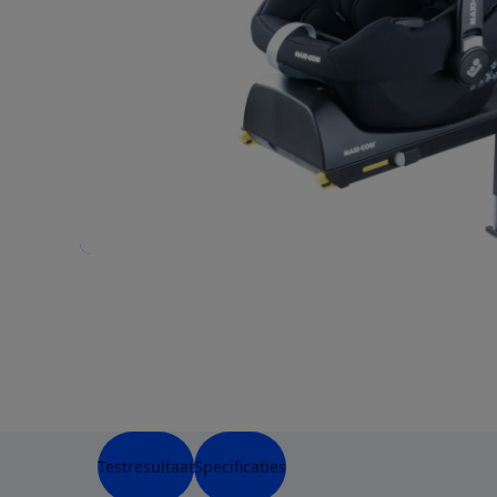
Testresultaat
Specificaties