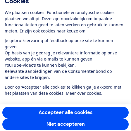
Cookies
Download de app
We plaatsen cookies. Functionele en analytische cookies
plaatsen we altijd. Deze zijn noodzakelijk om bepaalde
functionaliteiten goed te laten werken en gebruik te kunnen
meten. Er zijn ook cookies naar keuze om:
Alles over de
Consumentenbond-
Je gebruikservaring of feedback op onze site te kunnen
app
geven.
Op basis van je gedrag je relevantere informatie op onze
website, app én via e-mails te kunnen geven.
Algemene Voorwaarden
Privacyverklaring
YouTube-video’s te kunnen bekijken.
Cookiebeleid
Privacyvoorkeuren
Wijzigen & opzeggen
Relevante aanbiedingen van de Consumentenbond op
Toegankelijkheid
andere sites te krijgen.
RSS-feed nieuws
Facebook
Twitter
Instagram
Youtube
LinkedIn
Door op ‘Accepteer alle cookies’ te klikken ga je akkoord met
het plaatsen van deze cookies.
Meer over cookies.
12.901
consumenten
beoordelen de Consumentenbond
met gemiddeld
een
8,4
Accepteer alle cookies
Niet accepteren