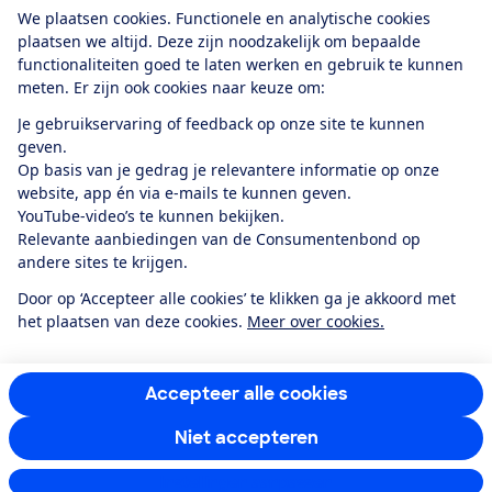
Download de app
We plaatsen cookies. Functionele en analytische cookies
plaatsen we altijd. Deze zijn noodzakelijk om bepaalde
functionaliteiten goed te laten werken en gebruik te kunnen
meten. Er zijn ook cookies naar keuze om:
Alles over de
Consumentenbond-
Je gebruikservaring of feedback op onze site te kunnen
app
geven.
Op basis van je gedrag je relevantere informatie op onze
website, app én via e-mails te kunnen geven.
Algemene Voorwaarden
Privacyverklaring
YouTube-video’s te kunnen bekijken.
Cookiebeleid
Privacyvoorkeuren
Wijzigen & opzeggen
Relevante aanbiedingen van de Consumentenbond op
Toegankelijkheid
andere sites te krijgen.
RSS-feed nieuws
Facebook
Twitter
Instagram
Youtube
LinkedIn
Door op ‘Accepteer alle cookies’ te klikken ga je akkoord met
het plaatsen van deze cookies.
Meer over cookies.
12.901
consumenten
beoordelen de Consumentenbond
met gemiddeld
een
8,4
Accepteer alle cookies
Niet accepteren
Instellingen aanpassen