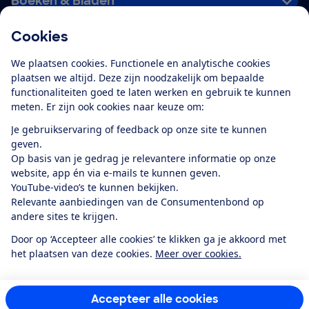
Boeken & Bladen
Cookies
Download de app
We plaatsen cookies. Functionele en analytische cookies
plaatsen we altijd. Deze zijn noodzakelijk om bepaalde
functionaliteiten goed te laten werken en gebruik te kunnen
meten. Er zijn ook cookies naar keuze om:
Alles over de
Consumentenbond-
Je gebruikservaring of feedback op onze site te kunnen
app
geven.
Op basis van je gedrag je relevantere informatie op onze
website, app én via e-mails te kunnen geven.
Algemene Voorwaarden
Privacyverklaring
YouTube-video’s te kunnen bekijken.
Cookiebeleid
Privacyvoorkeuren
Wijzigen & opzeggen
Relevante aanbiedingen van de Consumentenbond op
Toegankelijkheid
andere sites te krijgen.
RSS-feed nieuws
Facebook
Twitter
Instagram
Youtube
LinkedIn
Door op ‘Accepteer alle cookies’ te klikken ga je akkoord met
het plaatsen van deze cookies.
Meer over cookies.
12.901
consumenten
beoordelen de Consumentenbond
met gemiddeld
een
8,4
Accepteer alle cookies