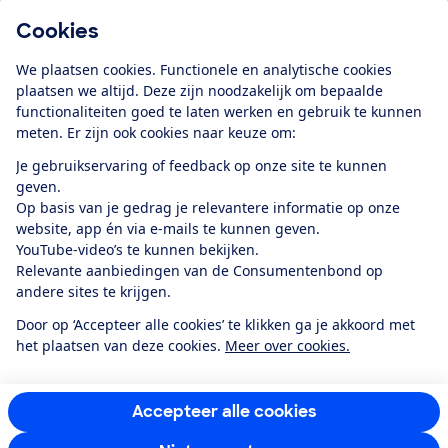
Cookies
Download de app
We plaatsen cookies. Functionele en analytische cookies
plaatsen we altijd. Deze zijn noodzakelijk om bepaalde
functionaliteiten goed te laten werken en gebruik te kunnen
meten. Er zijn ook cookies naar keuze om:
Alles over de
Consumentenbond-
Je gebruikservaring of feedback op onze site te kunnen
app
geven.
Op basis van je gedrag je relevantere informatie op onze
website, app én via e-mails te kunnen geven.
Algemene Voorwaarden
Privacyverklaring
YouTube-video’s te kunnen bekijken.
Cookiebeleid
Privacyvoorkeuren
Wijzigen & opzeggen
Relevante aanbiedingen van de Consumentenbond op
Toegankelijkheid
andere sites te krijgen.
RSS-feed nieuws
Facebook
Twitter
Instagram
Youtube
LinkedIn
Door op ‘Accepteer alle cookies’ te klikken ga je akkoord met
het plaatsen van deze cookies.
Meer over cookies.
12.901
consumenten
beoordelen de Consumentenbond
met gemiddeld
een
8,4
Accepteer alle cookies