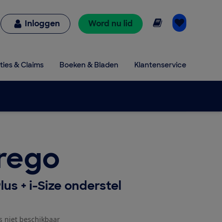
Online lezen
Inloggen
Word nu lid
ties & Claims
Boeken & Bladen
Klantenservice
rego
lus + i-Size onderstel
js niet beschikbaar