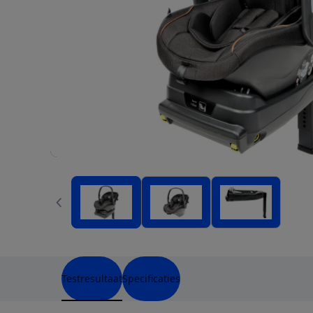
Testresultaat
Specificaties