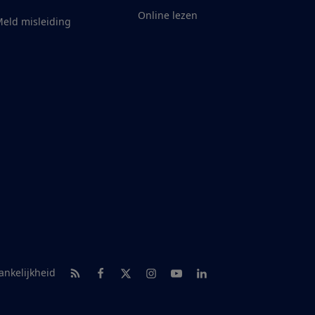
Online lezen
eld misleiding
RSS-feed nieuws
Facebook
Twitter
Instagram
Youtube
LinkedIn
ankelijkheid