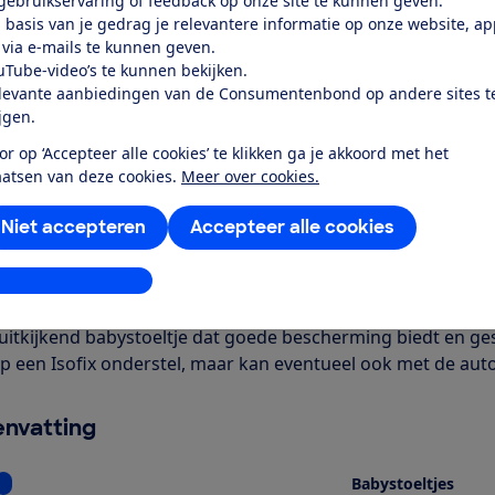
 gebruikservaring of feedback op onze site te kunnen geven.
Word lid
 basis van je gedrag je relevantere informatie op onze website, a
 via e-mails te kunnen geven.
uTube-video’s te kunnen bekijken.
Al lid? Log in
levante aanbiedingen van de Consumentenbond op andere sites t
ijgen.
or op ‘Accepteer alle cookies’ te klikken ga je akkoord met het
aatsen van deze cookies.
Meer over cookies.
Niet accepteren
Accepteer alle cookies
r dit product
stellingen aanpassen
even door de Consumentenbond
uitkijkend babystoeltje dat goede bescherming biedt en gesch
op een Isofix onderstel, maar kan eventueel ook met de au
nvatting
Bekijk informatie voor Soort
Babystoeltjes