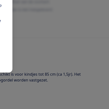
pp
e
ikt is voor kindjes tot 85 cm (ca 1,5jr). Het
togordel worden vastgezet.