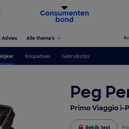
Homepage van de Consumentenbond
h Advies
Alle thema's
Ac
elijker
Koopadvies
Gebruikstips
Peg Pe
Primo Viaggio i-P
Bekijk test
Pri