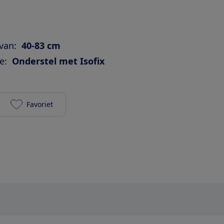
van:
40-83 cm
e:
Onderstel met Isofix
Favoriet
Peg Perego Primo Viaggio i-Plus + i-Size onderstel