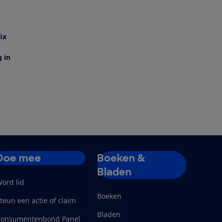
 van
ix
g in
Doe mee
Boeken &
Bladen
ord lid
Boeken
teun een actie of claim
Bladen
Consumentenbond Panel