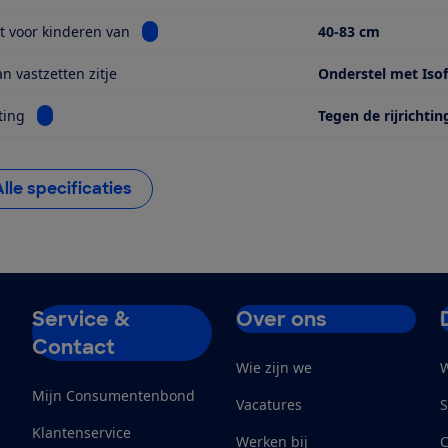
Bekijk informatie voor Geschikt voor kinderen
t voor kinderen van
40-83 cm
n vastzetten zitje
Onderstel met Isof
Bekijk informatie voor Kijkrichting
ting
Tegen de rijrichtin
Alle specificaties
Service &
Over ons
Contact
Wie zijn we
W
Mijn Consumentenbond
Vacatures
S
Klantenservice
Werken bij