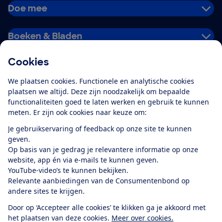
Doe mee
Boeken & Bladen
Cookies
Download de app
We plaatsen cookies. Functionele en analytische cookies
plaatsen we altijd. Deze zijn noodzakelijk om bepaalde
functionaliteiten goed te laten werken en gebruik te kunnen
meten. Er zijn ook cookies naar keuze om:
Alles over de
Consumentenbond-
Je gebruikservaring of feedback op onze site te kunnen
app
geven.
Op basis van je gedrag je relevantere informatie op onze
website, app én via e-mails te kunnen geven.
Algemene Voorwaarden
Privacyverklaring
YouTube-video’s te kunnen bekijken.
Cookiebeleid
Privacyvoorkeuren
Wijzigen & opzeggen
Relevante aanbiedingen van de Consumentenbond op
Toegankelijkheid
andere sites te krijgen.
RSS-feed nieuws
Facebook
Twitter
Instagram
Youtube
LinkedIn
Door op ‘Accepteer alle cookies’ te klikken ga je akkoord met
het plaatsen van deze cookies.
Meer over cookies.