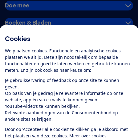
Doe mee
Boeken & Bladen
Cookies
Download de app
We plaatsen cookies. Functionele en analytische cookies
plaatsen we altijd. Deze zijn noodzakelijk om bepaalde
functionaliteiten goed te laten werken en gebruik te kunnen
meten. Er zijn ook cookies naar keuze om:
Alles over de
Consumentenbond-
Je gebruikservaring of feedback op onze site te kunnen
app
geven.
Op basis van je gedrag je relevantere informatie op onze
website, app én via e-mails te kunnen geven.
Algemene Voorwaarden
Privacyverklaring
YouTube-video’s te kunnen bekijken.
Cookiebeleid
Privacyvoorkeuren
Wijzigen & opzeggen
Relevante aanbiedingen van de Consumentenbond op
Toegankelijkheid
andere sites te krijgen.
RSS-feed nieuws
Facebook
Twitter
Instagram
Youtube
LinkedIn
Door op ‘Accepteer alle cookies’ te klikken ga je akkoord met
het plaatsen van deze cookies.
Meer over cookies.