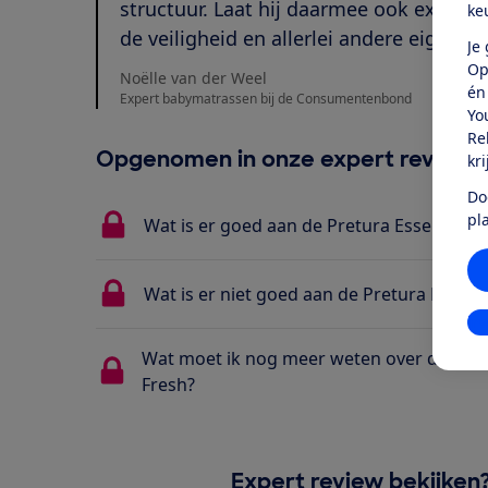
structuur. Laat hij daarmee ook extra v
ke
de veiligheid en allerlei andere eigensc
Je
Op
Noëlle van der Weel
én
Expert babymatrassen bij de Consumentenbond
Yo
Re
Opgenomen in onze expert review
kr
Do
pl
Wat is er goed aan de Pretura Essential F
Wat is er niet goed aan de Pretura Essenti
In
Wat moet ik nog meer weten over de Pret
Fresh?
Expert review bekijken