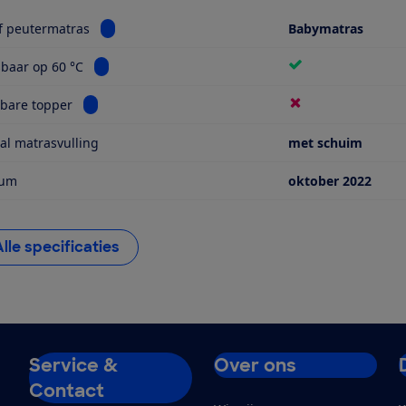
Bekijk informatie voor Baby- of peutermatras
f peutermatras
Babymatras
Bekijk informatie voor Tijk wasbaar op 60 °C
sbaar op 60 °C
Bekijk informatie voor Afneembare topper
bare topper
al matrasvulling
met schuim
tum
oktober 2022
Alle specificaties
Service &
Over ons
Contact