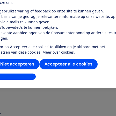
eel lucht door? Wij testten het, samen met
uze om:
happen.'
 gebruikservaring of feedback op onze site te kunnen geven.
 basis van je gedrag je relevantere informatie op onze website, a
 via e-mails te kunnen geven.
uTube-video’s te kunnen bekijken.
levante aanbiedingen van de Consumentenbond op andere sites t
ijgen.
or op ‘Accepteer alle cookies’ te klikken ga je akkoord met het
aatsen van deze cookies.
Meer over cookies.
resh?
Niet accepteren
Accepteer alle cookies
al Fresh?
stellingen aanpassen
ura Essential
?