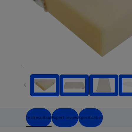
Testresultaat
Expert review
Specificaties