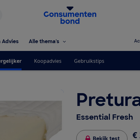
Homepage van de Consumentenbond
h Advies
Alle thema's
Ac
rgelijker
Koopadvies
Gebruikstips
Pretur
Essential Fresh
€ 
Bekijk test