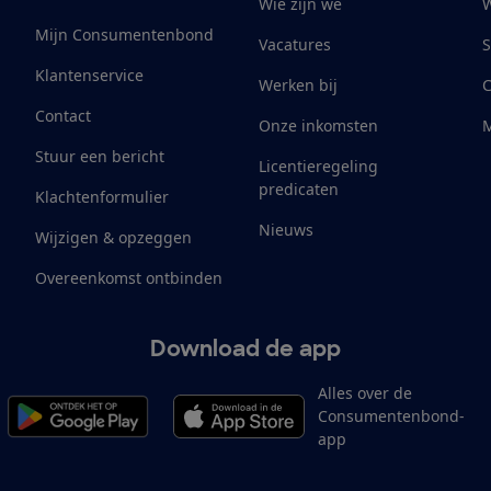
Wie zijn we
W
Mijn Consumentenbond
Vacatures
S
Klantenservice
Werken bij
Contact
Onze inkomsten
M
Stuur een bericht
Licentieregeling
predicaten
Klachtenformulier
Nieuws
Wijzigen & opzeggen
Overeenkomst ontbinden
Download de app
Alles over de
Consumentenbond-
app