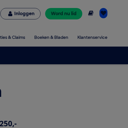
Online lezen
Inloggen
Word nu lid
ties & Claims
Boeken & Bladen
Klantenservice
a
250,-