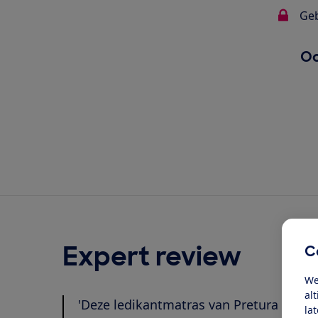
Ge
Oo
Expert review
C
We
al
'Deze ledikantmatras van Pretura heeft
la