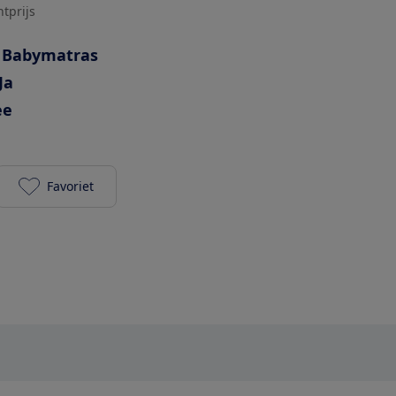
htprijs
Babymatras
Ja
ee
Favoriet
Pretura Essential Fresh toevoegen aan je favoriete