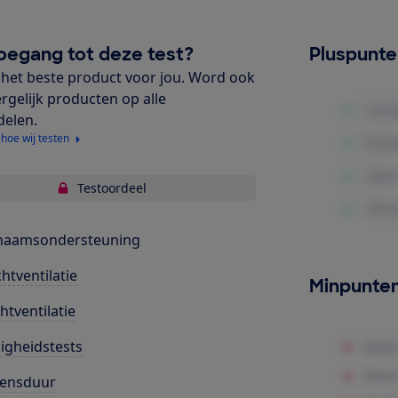
oegang tot deze test?
Pluspunt
het beste product voor jou. Word ook
ergelijk producten op alle
delen.
 hoe wij testen
Testoordeel
chaamsondersteuning
htventilatie
Minpunte
htventilatie
ligheidstests
vensduur