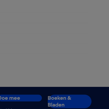
Doe mee
Boeken &
Bladen