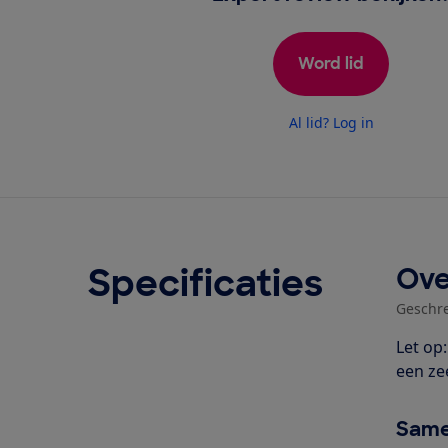
Word lid
Al lid? Log in
Specificaties
Ove
Geschr
Let op
een ze
Same