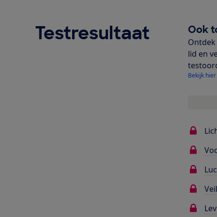
Testresultaat
Ook t
Ontdek 
lid en v
testoor
Bekijk hier
Li
Voc
Luc
Vei
Le