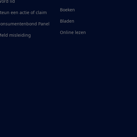
ord lid
Boeken
teun een actie of claim
Bladen
Consumentenbond Panel
Online lezen
eld misleiding