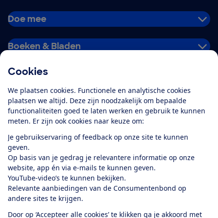
Doe mee
Boeken & Bladen
Cookies
Download de app
We plaatsen cookies. Functionele en analytische cookies
plaatsen we altijd. Deze zijn noodzakelijk om bepaalde
functionaliteiten goed te laten werken en gebruik te kunnen
meten. Er zijn ook cookies naar keuze om:
Alles over de
Consumentenbond-
Je gebruikservaring of feedback op onze site te kunnen
app
geven.
Op basis van je gedrag je relevantere informatie op onze
website, app én via e-mails te kunnen geven.
Algemene Voorwaarden
Privacyverklaring
YouTube-video’s te kunnen bekijken.
Cookiebeleid
Privacyvoorkeuren
Wijzigen & opzeggen
Relevante aanbiedingen van de Consumentenbond op
Toegankelijkheid
andere sites te krijgen.
RSS-feed nieuws
Facebook
Twitter
Instagram
Youtube
LinkedIn
Door op ‘Accepteer alle cookies’ te klikken ga je akkoord met