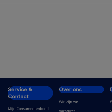
Service &
Over ons
Contact
Wie zijn we
W
Mijn Consumentenbond
Vacatures
S