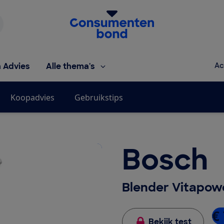
Homepage van de Consumentenbond
h Advies
Alle thema's
Ac
Koopadvies
Gebruikstips
Bosch
Blender Vitapow
€
Bekijk test