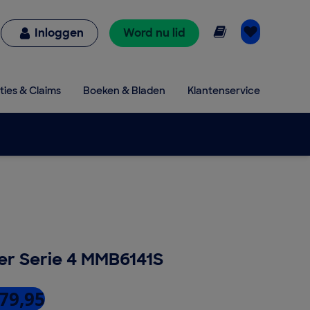
Online lezen
Inloggen
Word nu lid
ties & Claims
Boeken & Bladen
Klantenservice
er Serie 4 MMB6141S
 79,95