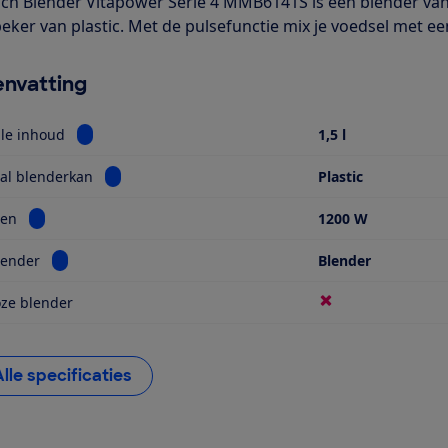
ch Blender Vitapower Serie 4 MMB6141S is een blender van 
ker van plastic. Met de pulsefunctie mix je voedsel met een
nvatting
Bekijk informatie voor Maximale inhoud
le inhoud
1,5 l
Bekijk informatie voor Materiaal blenderkan
al blenderkan
Plastic
Bekijk informatie voor Vermogen
en
1200 W
Bekijk informatie voor Soort blender
lender
Blender
ze blender
Alle specificaties