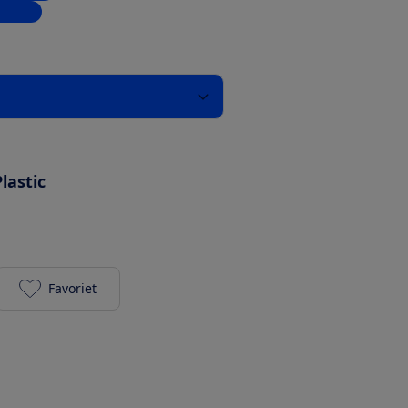
inkels
s
Plastic
Favoriet
Bosch Blender Vitapower Serie 4 MMB6141S toevoe