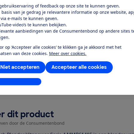
elijkheid
 gebruikservaring of feedback op onze site te kunnen geven.
 basis van je gedrag je relevantere informatie op onze website, a
rgiegebruik standby-stand
 via e-mails te kunnen geven.
uTube-video’s te kunnen bekijken.
k toegang tot deze test?
levante aanbiedingen van de Consumentenbond op andere sites t
ijgen.
or op ‘Accepteer alle cookies’ te klikken ga je akkoord met het
Word lid
aatsen van deze cookies.
Meer over cookies.
Niet accepteren
Accepteer alle cookies
Al lid? Log in
stellingen aanpassen
r dit product
even door de Consumentenbond