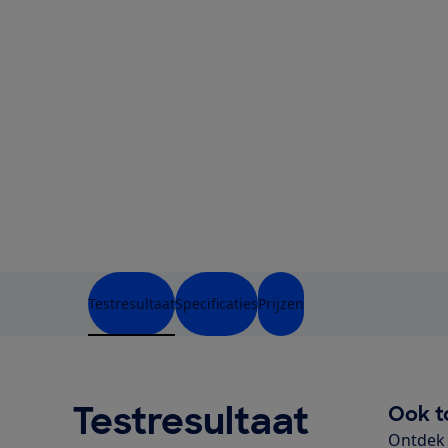
Testresultaat
Specificaties
Prijzen
Testresultaat
Ook t
Ontdek 