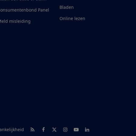
Bladen
Consumentenbond Panel
Online lezen
eld misleiding
RSS-feed nieuws
Facebook
Twitter
Instagram
Youtube
LinkedIn
ankelijkheid