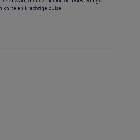
1200 Watt, met een kleine hittebestendige
 korte en krachtige pulse.