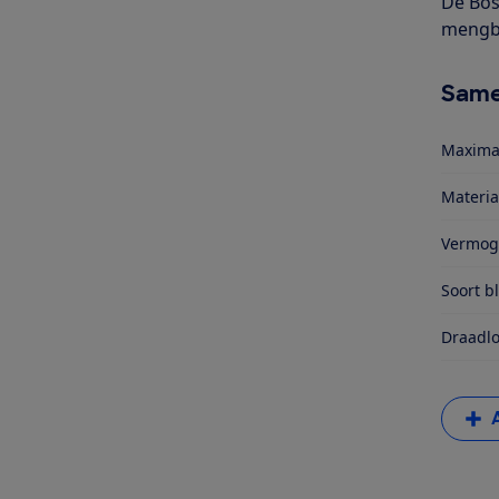
De Bos
mengbe
Same
Maxima
Materia
Vermog
Soort b
Draadlo