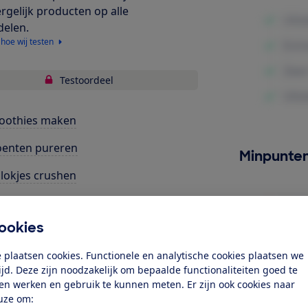
ergelijk producten op alle
delen.
 hoe wij testen
Testoordeel
oothies maken
oenten pureren
Minpunte
blokjes crushen
nnenkoekenbeslag mixen
ookies
ra tests
 plaatsen cookies. Functionele en analytische cookies plaatsen we
bruiksgemak
tijd. Deze zijn noodzakelijk om bepaalde functionaliteiten goed te
uid
ten werken en gebruik te kunnen meten. Er zijn ook cookies naar
uze om: