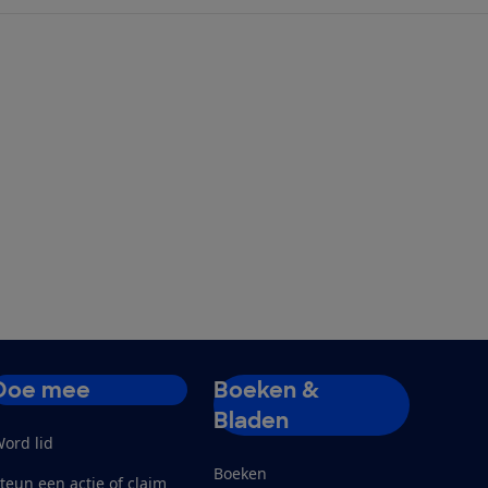
Doe mee
Boeken &
Bladen
ord lid
Boeken
teun een actie of claim