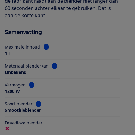
de fabrikant raadt aan de blender niet langer dan
60 seconden achter elkaar te gebruiken. Dat is
aan de korte kant.
Samenvatting
Bekijk informatie voor Maximale inhoud
Maximale inhoud
1 l
Bekijk informatie voor Materiaal blender
Materiaal blenderkan
Onbekend
Bekijk informatie voor Vermogen
Vermogen
1200 W
Bekijk informatie voor Soort blender
Soort blender
Smoothieblender
Draadloze blender