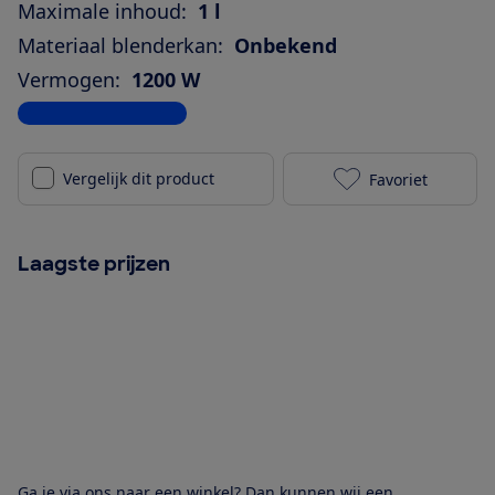
Maximale inhoud:
1 l
Materiaal blenderkan:
Onbekend
Vermogen:
1200 W
Bekijk alle specificaties
Vergelijk dit product
Favoriet
Nutribullet U
Laagste prijzen
Ga je via ons naar een winkel? Dan kunnen wij een