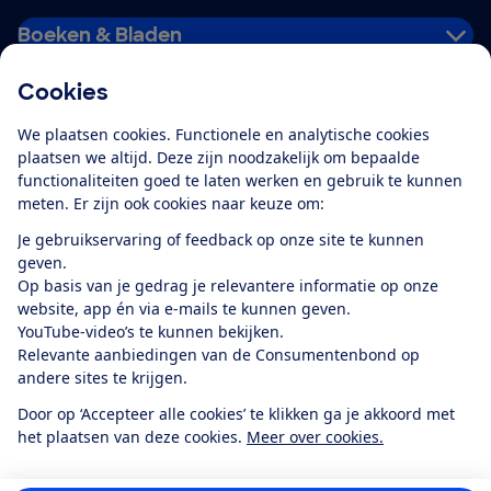
Boeken & Bladen
Cookies
Download de app
We plaatsen cookies. Functionele en analytische cookies
plaatsen we altijd. Deze zijn noodzakelijk om bepaalde
functionaliteiten goed te laten werken en gebruik te kunnen
meten. Er zijn ook cookies naar keuze om:
Alles over de
Consumentenbond-
Je gebruikservaring of feedback op onze site te kunnen
app
geven.
Op basis van je gedrag je relevantere informatie op onze
website, app én via e-mails te kunnen geven.
Algemene Voorwaarden
Privacyverklaring
YouTube-video’s te kunnen bekijken.
Cookiebeleid
Privacyvoorkeuren
Wijzigen & opzeggen
Relevante aanbiedingen van de Consumentenbond op
Toegankelijkheid
andere sites te krijgen.
RSS-feed nieuws
Facebook
Twitter
Instagram
Youtube
LinkedIn
Door op ‘Accepteer alle cookies’ te klikken ga je akkoord met
het plaatsen van deze cookies.
Meer over cookies.
12.901
consumenten
beoordelen de Consumentenbond
met gemiddeld
een
8,4