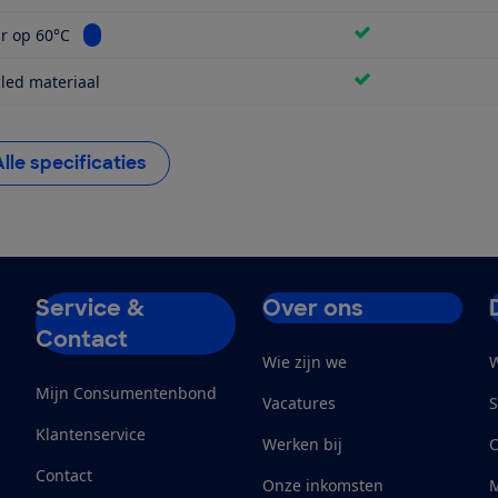
Bekijk informatie voor Wasbaar op 60°C
r op 60°C
led materiaal
Alle specificaties
Service &
Over ons
Contact
Wie zijn we
W
Mijn Consumentenbond
Vacatures
S
Klantenservice
Werken bij
Contact
Onze inkomsten
M