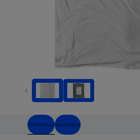
Testresultaat
Specificaties