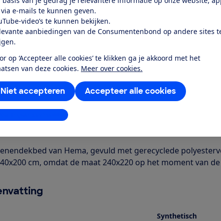
 basis van je gedrag je relevantere informatie op onze website, a
Word lid
 via e-mails te kunnen geven.
uTube-video’s te kunnen bekijken.
levante aanbiedingen van de Consumentenbond op andere sites t
Al lid? Log in
ijgen.
or op ‘Accepteer alle cookies’ te klikken ga je akkoord met het
aatsen van deze cookies.
Meer over cookies.
Niet accepteren
Accepteer alle cookies
r dit product
stellingen aanpassen
even door de Consumentenbond
oenendekbed van Hema, gevuld met gerecyclede polyesterveze
40x200 cm, omdat de maat 240x220 op het moment van de laa
nvatting
Synthetisch