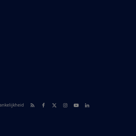
RSS-feed nieuws
Facebook
Twitter
Instagram
Youtube
LinkedIn
ankelijkheid