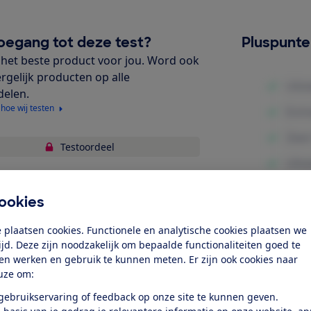
oegang tot deze test?
Pluspunt
het beste product voor jou. Word ook
ergelijk producten op alle
delen.
 hoe wij testen
Testoordeel
liteit vulmateriaal
ookies
ssen en drogen
Minpunte
 plaatsen cookies. Functionele en analytische cookies plaatsen we
ket
tijd. Deze zijn noodzakelijk om bepaalde functionaliteiten goed te
ten werken en gebruik te kunnen meten. Er zijn ook cookies naar
uze om:
k toegang tot deze test?
 gebruikservaring of feedback op onze site te kunnen geven.