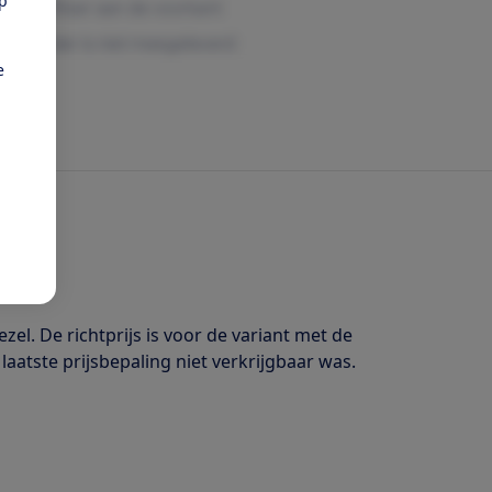
pp
e
l. De richtprijs is voor de variant met de
tste prijsbepaling niet verkrijgbaar was.