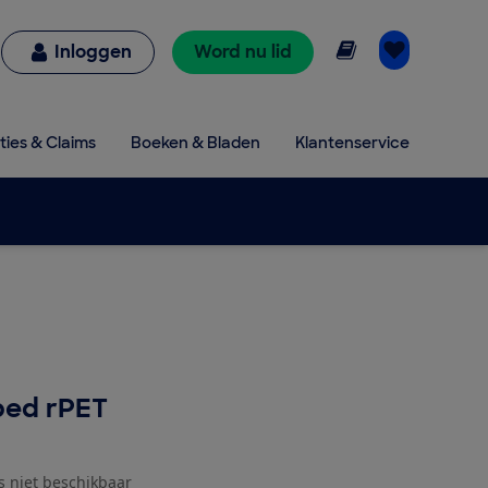
Online lezen
Inloggen
Word nu lid
ties & Claims
Boeken & Bladen
Klantenservice
bed rPET
js niet beschikbaar