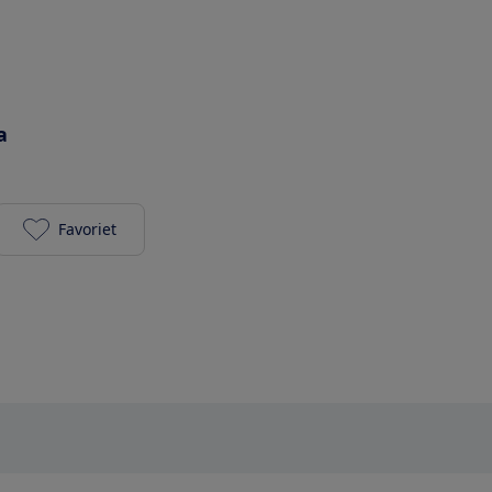
a
Favoriet
HEMA 4 seizoenen dekbed rPET toevoegen aan je f