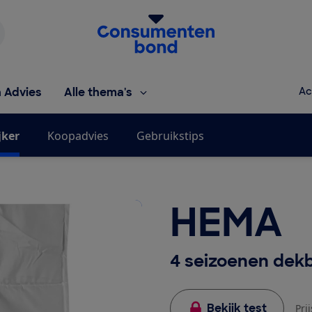
Homepage van de Consumentenbond
h Advies
Alle thema's
Ac
jker
Koopadvies
Gebruikstips
HEMA
4 seizoenen dek
Bekijk test
Pri