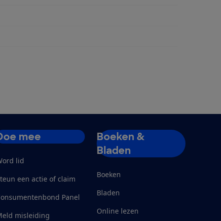
Doe mee
Boeken &
Bladen
ord lid
Boeken
teun een actie of claim
Bladen
Consumentenbond Panel
Online lezen
eld misleiding