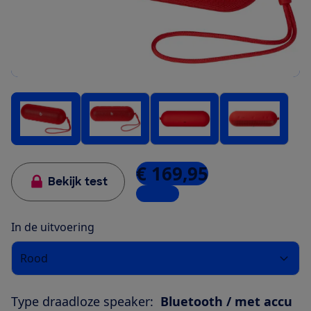
€ 169,95
Bekijk test
1 winkel
In de uitvoering
Rood
Type draadloze speaker:
Bluetooth / met accu