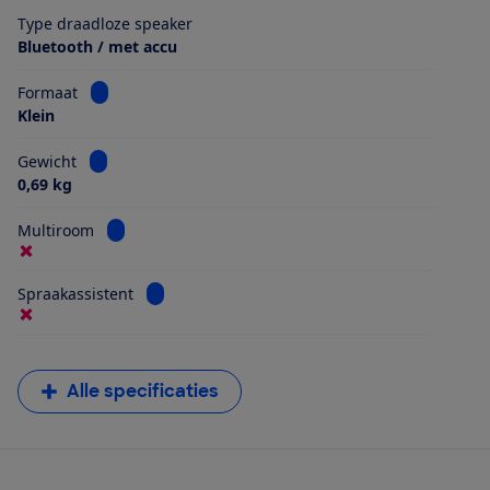
Type draadloze speaker
Bluetooth / met accu
Bekijk informatie voor Formaat
Formaat
Klein
Bekijk informatie voor Gewicht
Gewicht
0,69 kg
Bekijk informatie voor Multiroom
Multiroom
Bekijk informatie voor Spraakassistent
Spraakassistent
Alle specificaties