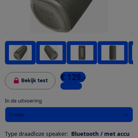
€ 129,-
Bekijk test
3 winkels
In de uitvoering
Groen
Type draadloze speaker:
Bluetooth / met accu