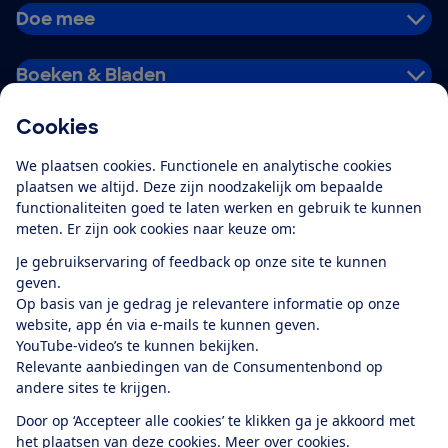
Doe mee
Boeken & Bladen
Cookies
Download de app
We plaatsen cookies. Functionele en analytische cookies
plaatsen we altijd. Deze zijn noodzakelijk om bepaalde
functionaliteiten goed te laten werken en gebruik te kunnen
meten. Er zijn ook cookies naar keuze om:
Alles over de
Consumentenbond-
Je gebruikservaring of feedback op onze site te kunnen
app
geven.
Op basis van je gedrag je relevantere informatie op onze
website, app én via e-mails te kunnen geven.
Algemene Voorwaarden
Privacyverklaring
YouTube-video’s te kunnen bekijken.
Cookiebeleid
Privacyvoorkeuren
Wijzigen & opzeggen
Relevante aanbiedingen van de Consumentenbond op
Toegankelijkheid
andere sites te krijgen.
RSS-feed nieuws
Facebook
Twitter
Instagram
Youtube
LinkedIn
Door op ‘Accepteer alle cookies’ te klikken ga je akkoord met
het plaatsen van deze cookies.
Meer over cookies.