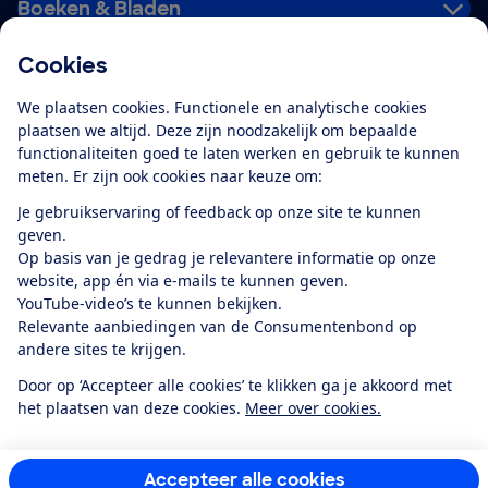
Boeken & Bladen
Cookies
Download de app
We plaatsen cookies. Functionele en analytische cookies
plaatsen we altijd. Deze zijn noodzakelijk om bepaalde
functionaliteiten goed te laten werken en gebruik te kunnen
meten. Er zijn ook cookies naar keuze om:
Alles over de
Consumentenbond-
Je gebruikservaring of feedback op onze site te kunnen
app
geven.
Op basis van je gedrag je relevantere informatie op onze
website, app én via e-mails te kunnen geven.
Algemene Voorwaarden
Privacyverklaring
YouTube-video’s te kunnen bekijken.
Cookiebeleid
Privacyvoorkeuren
Wijzigen & opzeggen
Relevante aanbiedingen van de Consumentenbond op
Toegankelijkheid
andere sites te krijgen.
RSS-feed nieuws
Facebook
Twitter
Instagram
Youtube
LinkedIn
Door op ‘Accepteer alle cookies’ te klikken ga je akkoord met
het plaatsen van deze cookies.
Meer over cookies.
12.901
consumenten
beoordelen de Consumentenbond
met gemiddeld
een
8,4
Accepteer alle cookies