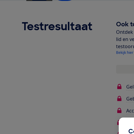
Testresultaat
Ook t
Ontdek 
lid en v
testoor
Bekijk hier
Gel
Ge
Ac
Ene
C