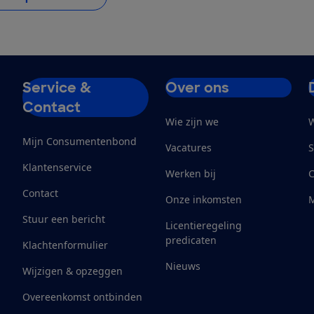
Service &
Over ons
Contact
Wie zijn we
W
Mijn Consumentenbond
Vacatures
S
Klantenservice
Werken bij
Contact
Onze inkomsten
M
Stuur een bericht
Licentieregeling
predicaten
Klachtenformulier
Nieuws
Wijzigen & opzeggen
Overeenkomst ontbinden