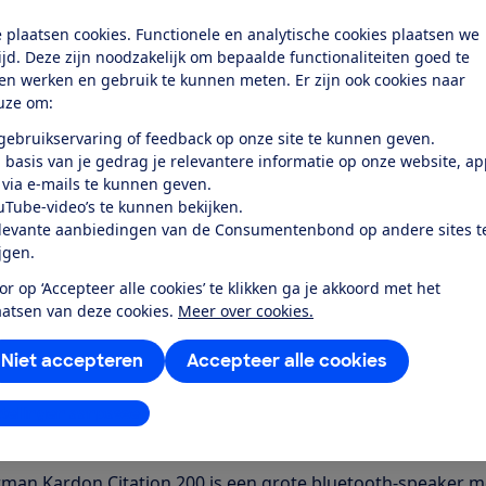
elijkheden & ondersteuning
 plaatsen cookies. Functionele en analytische cookies plaatsen we
wkwaliteit
tijd. Deze zijn noodzakelijk om bepaalde functionaliteiten goed te
ten werken en gebruik te kunnen meten. Er zijn ook cookies naar
uze om:
k toegang tot deze test?
 gebruikservaring of feedback op onze site te kunnen geven.
 basis van je gedrag je relevantere informatie op onze website, a
Word lid
 via e-mails te kunnen geven.
uTube-video’s te kunnen bekijken.
levante aanbiedingen van de Consumentenbond op andere sites t
Al lid? Log in
ijgen.
or op ‘Accepteer alle cookies’ te klikken ga je akkoord met het
aatsen van deze cookies.
Meer over cookies.
Niet accepteren
Accepteer alle cookies
r dit product
stellingen aanpassen
even door de Consumentenbond
man Kardon Citation 200 is een grote bluetooth-speaker me