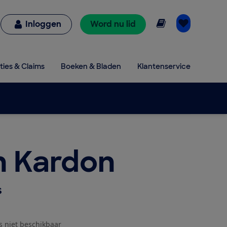
Online lezen
Inloggen
Word nu lid
ties & Claims
Boeken & Bladen
Klantenservice
 Kardon
s
js niet beschikbaar