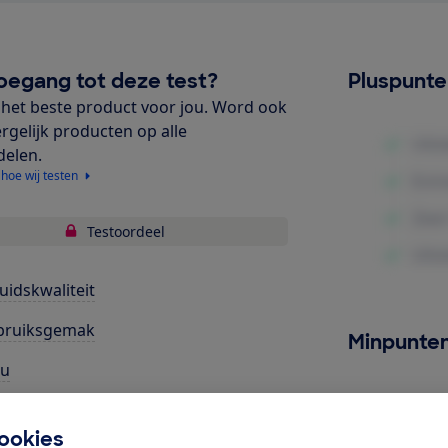
oegang tot deze test?
Pluspunt
het beste product voor jou. Word ook
ergelijk producten op alle
delen.
 hoe wij testen
Testoordeel
uidskwaliteit
bruiksgemak
Minpunte
cu
rgiegebruik
ookies