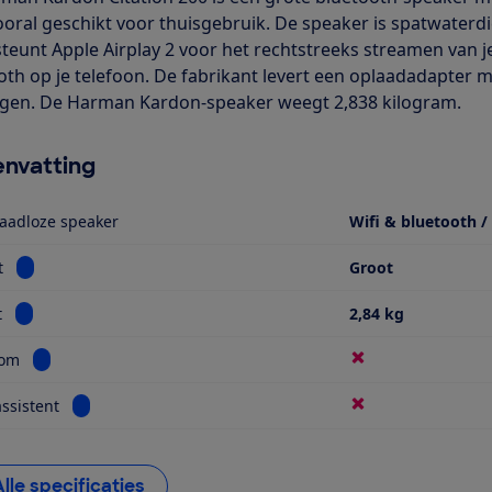
 vooral geschikt voor thuisgebruik. De speaker is spatwater
teunt Apple Airplay 2 voor het rechtstreeks streamen van j
oth op je telefoon. De fabrikant levert een oplaadadapter me
gen. De Harman Kardon-speaker weegt 2,838 kilogram.
nvatting
aadloze speaker
Wifi & bluetooth /
Bekijk informatie voor Formaat
t
Groot
Bekijk informatie voor Gewicht
t
2,84 kg
Bekijk informatie voor Multiroom
oom
Bekijk informatie voor Spraakassistent
ssistent
Alle specificaties