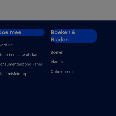
Doe mee
Boeken &
Bladen
ord lid
Boeken
teun een actie of claim
Bladen
Consumentenbond Panel
Online lezen
eld misleiding