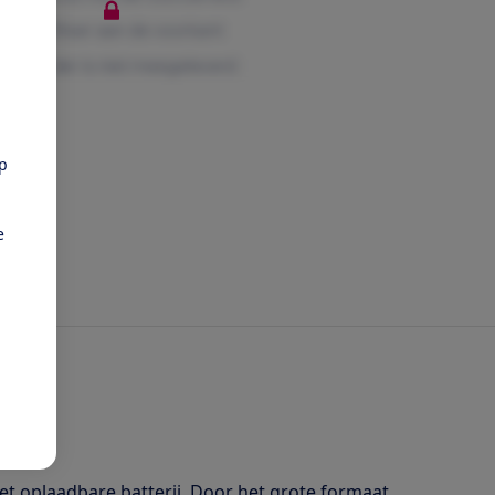
pp
e
t oplaadbare batterij. Door het grote formaat