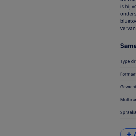
is hij
onders
blueto
vervan
Same
Type dr
Formaa
Gewich
Multir
Spraaka