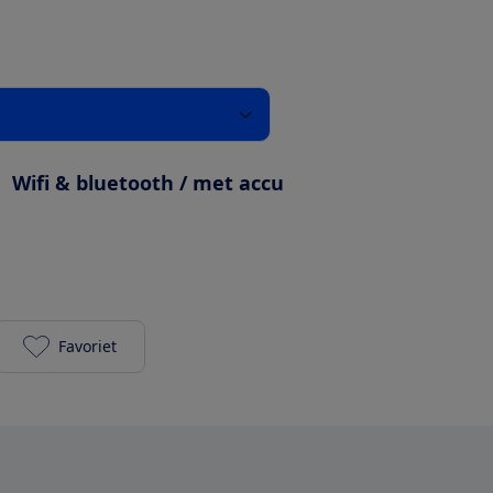
:
Wifi & bluetooth / met accu
Favoriet
Harman Kardon Citation 200 grijs toevoegen aan je