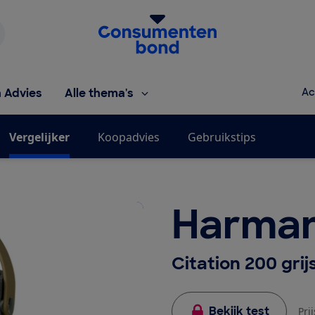
Homepage van de Consumentenbond
h Advies
Alle thema's
Ac
Vergelijker
Koopadvies
Gebruikstips
Harman
Citation 200 grij
Bekijk test
Pri