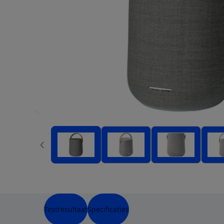
Testresultaat
Specificaties