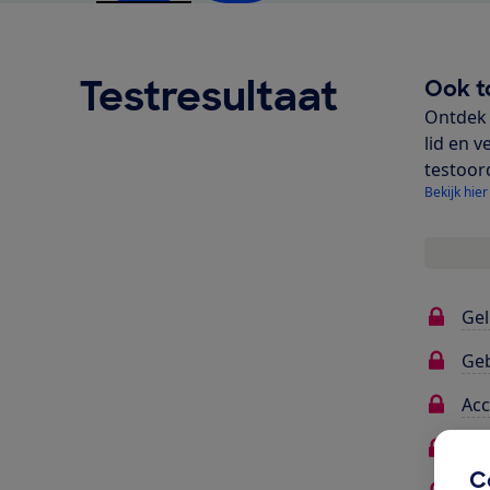
Testresultaat
Ook t
Ontdek 
lid en v
testoor
Bekijk hier
Gel
Ge
Ac
Ene
C