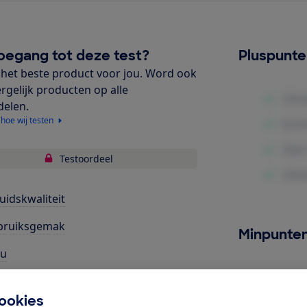
oegang tot deze test?
Pluspunt
het beste product voor jou. Word ook
ergelijk producten op alle
delen.
 hoe wij testen
Testoordeel
uidskwaliteit
bruiksgemak
Minpunte
cu
rgiegebruik
ookies