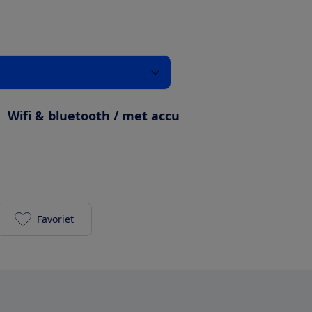
:
Wifi & bluetooth / met accu
Favoriet
Harman Kardon Citation 200 zwart toevoegen aan j