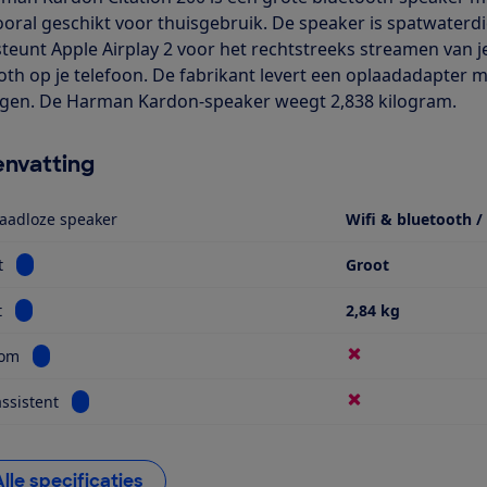
 vooral geschikt voor thuisgebruik. De speaker is spatwater
teunt Apple Airplay 2 voor het rechtstreeks streamen van j
oth op je telefoon. De fabrikant levert een oplaadadapter me
gen. De Harman Kardon-speaker weegt 2,838 kilogram.
nvatting
aadloze speaker
Wifi & bluetooth /
Bekijk informatie voor Formaat
t
Groot
Bekijk informatie voor Gewicht
t
2,84 kg
Bekijk informatie voor Multiroom
oom
Bekijk informatie voor Spraakassistent
ssistent
Alle specificaties