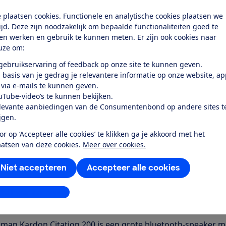
elijkheden & ondersteuning
 plaatsen cookies. Functionele en analytische cookies plaatsen we
wkwaliteit
tijd. Deze zijn noodzakelijk om bepaalde functionaliteiten goed te
ten werken en gebruik te kunnen meten. Er zijn ook cookies naar
uze om:
k toegang tot deze test?
 gebruikservaring of feedback op onze site te kunnen geven.
 basis van je gedrag je relevantere informatie op onze website, a
Word lid
 via e-mails te kunnen geven.
uTube-video’s te kunnen bekijken.
levante aanbiedingen van de Consumentenbond op andere sites t
Al lid? Log in
ijgen.
or op ‘Accepteer alle cookies’ te klikken ga je akkoord met het
aatsen van deze cookies.
Meer over cookies.
Niet accepteren
Accepteer alle cookies
r dit product
stellingen aanpassen
even door de Consumentenbond
man Kardon Citation 200 is een grote bluetooth-speaker me