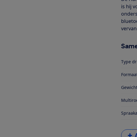
is hij
onders
blueto
vervan
Same
Type dr
Formaa
Gewich
Multir
Spraaka