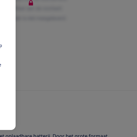
pp
e
t oplaadbare batterij. Door het grote formaat