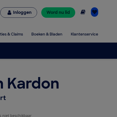
Online lezen
Inloggen
Word nu lid
ties & Claims
Boeken & Bladen
Klantenservice
 Kardon
rt
js niet beschikbaar