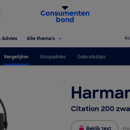
Homepage van de Consumentenbond
h Advies
Alle thema's
Ac
Vergelijker
Koopadvies
Gebruikstips
Harman
Citation 200 zwa
Bekijk test
Pri