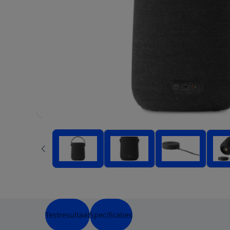
Testresultaat
Specificaties