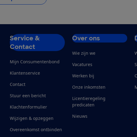
Service &
Over ons
Contact
Wie zijn we
W
Mijn Consumentenbond
Vacatures
S
Klantenservice
Werken bij
Contact
Onze inkomsten
M
Stuur een bericht
Licentieregeling
predicaten
Klachtenformulier
Nieuws
Wijzigen & opzeggen
Overeenkomst ontbinden