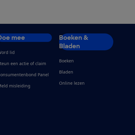
Doe mee
Boeken &
Bladen
ord lid
Boeken
teun een actie of claim
Bladen
Consumentenbond Panel
Online lezen
eld misleiding