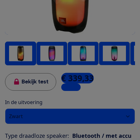
€ 339,33
Bekijk test
1 winkel
In de uitvoering
Zwart
Type draadloze speaker:
Bluetooth / met accu