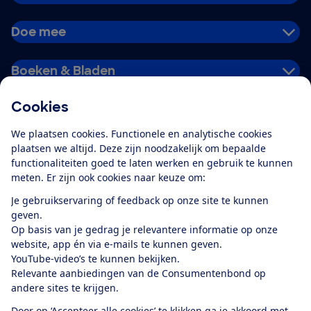
Doe mee
Boeken & Bladen
Cookies
Download de app
We plaatsen cookies. Functionele en analytische cookies
plaatsen we altijd. Deze zijn noodzakelijk om bepaalde
functionaliteiten goed te laten werken en gebruik te kunnen
meten. Er zijn ook cookies naar keuze om:
Alles over de
Consumentenbond-
Je gebruikservaring of feedback op onze site te kunnen
app
geven.
Op basis van je gedrag je relevantere informatie op onze
website, app én via e-mails te kunnen geven.
Algemene Voorwaarden
Privacyverklaring
YouTube-video’s te kunnen bekijken.
Cookiebeleid
Privacyvoorkeuren
Wijzigen & opzeggen
Relevante aanbiedingen van de Consumentenbond op
Toegankelijkheid
andere sites te krijgen.
RSS-feed nieuws
Facebook
Twitter
Instagram
Youtube
LinkedIn
Door op ‘Accepteer alle cookies’ te klikken ga je akkoord met