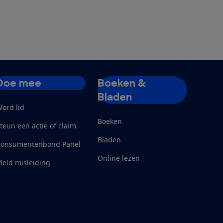
Doe mee
Boeken &
Bladen
ord lid
Boeken
teun een actie of claim
Bladen
Consumentenbond Panel
Online lezen
eld misleiding