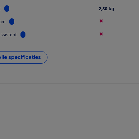
Bekijk informatie voor Gewicht
t
2,80 kg
Bekijk informatie voor Multiroom
oom
Bekijk informatie voor Spraakassistent
ssistent
Alle specificaties