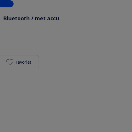
inkels
:
Bluetooth / met accu
Favoriet
Medion P61762 toevoegen aan je favorieten