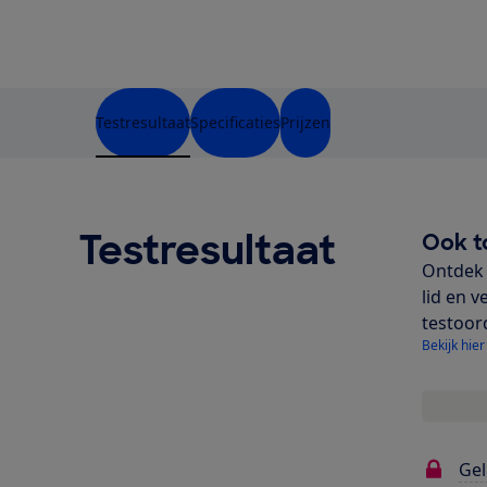
Testresultaat
Specificaties
Prijzen
Testresultaat
Ook t
Ontdek 
lid en v
testoor
Bekijk hier
Gel