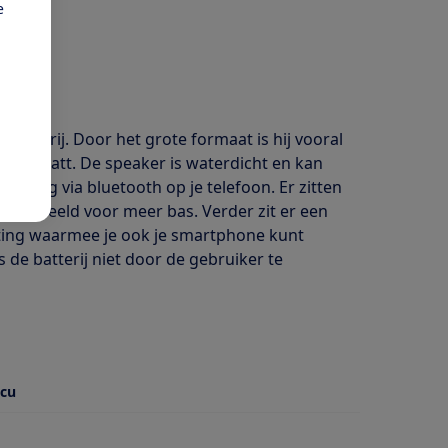
e
atterij. Door het grote formaat is hij vooral
n 50 Watt. De speaker is waterdicht en kan
voudig via bluetooth op je telefoon. Er zitten
voorbeeld voor meer bas. Verder zit er een
ting waarmee je ook je smartphone kunt
 de batterij niet door de gebruiker te
ccu