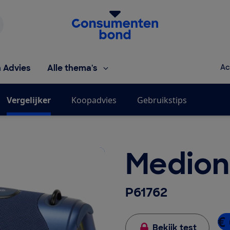
Homepage van de Consumentenbond
h Advies
Alle thema's
Ac
Vergelijker
Koopadvies
Gebruikstips
Medion
P61762
€
Bekijk test