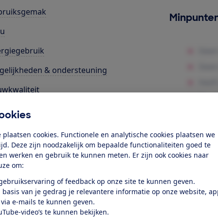
bruiksgemak
Minpunte
cu
rgiegebruik
elijkheden & ondersteuning
wkwaliteit
ookies
k toegang tot deze test?
 plaatsen cookies. Functionele en analytische cookies plaatsen we
tijd. Deze zijn noodzakelijk om bepaalde functionaliteiten goed te
Word lid
ten werken en gebruik te kunnen meten. Er zijn ook cookies naar
uze om:
Al lid? Log in
 gebruikservaring of feedback op onze site te kunnen geven.
 basis van je gedrag je relevantere informatie op onze website, a
 via e-mails te kunnen geven.
uTube-video’s te kunnen bekijken.