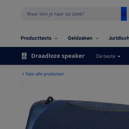
Zoeken
Producttests
Geldzaken
Juridisc
Draadloze speaker
De beste
Toon alle producten