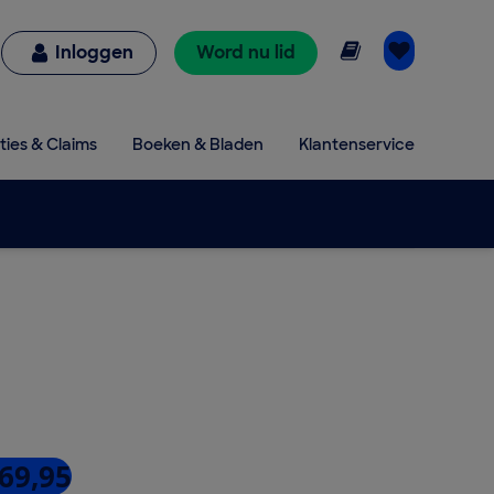
Online lezen
Inloggen
Word nu lid
ties & Claims
Boeken & Bladen
Klantenservice
 69,95