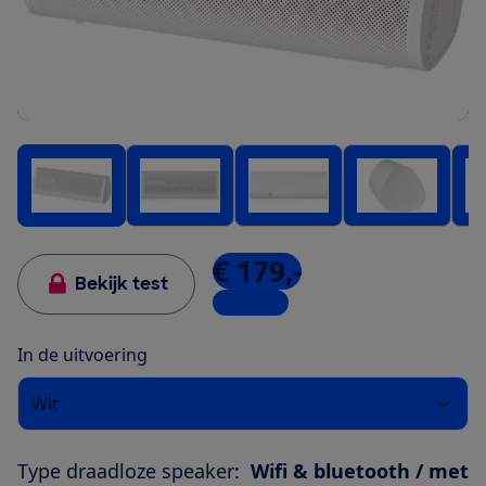
€ 179,-
Bekijk test
7 winkels
In de uitvoering
Wit
Type draadloze speaker:
Wifi & bluetooth / met