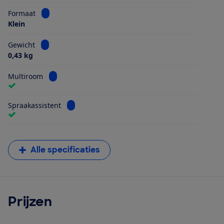
Bekijk informatie voor Formaat
Formaat
Klein
Bekijk informatie voor Gewicht
Gewicht
0,43 kg
Bekijk informatie voor Multiroom
Multiroom
Bekijk informatie voor Spraakassistent
Spraakassistent
Alle specificaties
Prijzen